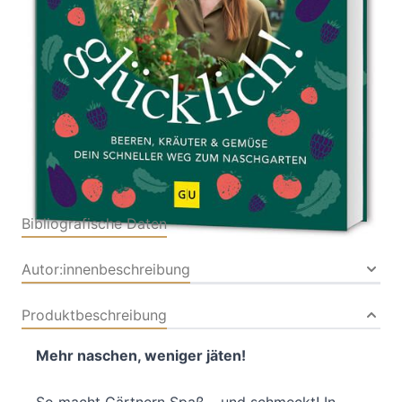
Von
Sandra Jägers
Verlag: GRÄFE UND
05.02.2026
UNZER Verlag GmbH
Buch
240 Seiten
Hardcover
ISBN: 978-3-
83389969-0
Bibliografische Daten
Autor:innenbeschreibung
Produktbeschreibung
Mehr naschen, weniger jäten!