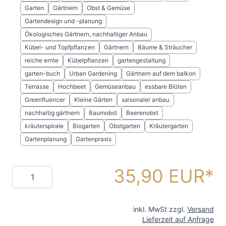
Garten
Gärtnern
Obst & Gemüse
Gartendesign und -planung
Ökologisches Gärtnern, nachhaltiger Anbau
Kübel- und Topfpflanzen
Gärtnern
Bäume & Sträucher
reiche ernte
Kübelpflanzen
gartengestaltung
garten-buch
Urban Gardening
Gärtnern auf dem balkon
Terrasse
Hochbeet
Gemüseanbau
essbare Blüten
Greenfluencer
Kleine Gärten
saisonaler anbau
nachhaltig gärtnern
Baumobst
Beerenobst
kräuterspirale
Biogarten
Obstgarten
Kräutergarten
Gartenplanung
Gartenpraxis
35,90 EUR
Menge
inkl. MwSt zzgl.
Versand
Lieferzeit auf Anfrage