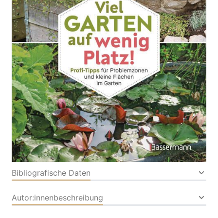
Platzsparende Gartengestaltung. Kleine Beete,
vertikale Beete, Wasserstellen, Raumteiler u.v.m.
Von
Sibylle
,
Rebekka
,
Michael Maag
Verlag: Bassermann
25.02.2026
Buch
112 Seiten
Buch
ISBN: 978-3-
80945183-9
Bibliografische Daten
Autor:innenbeschreibung