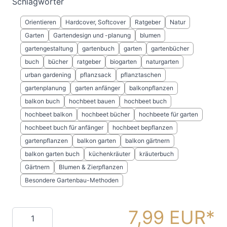
Schlagwörter
Orientieren
Hardcover, Softcover
Ratgeber
Natur
Garten
Gartendesign und -planung
blumen
gartengestaltung
gartenbuch
garten
gartenbücher
buch
bücher
ratgeber
biogarten
naturgarten
urban gardening
pflanzsack
pflanztaschen
gartenplanung
garten anfänger
balkonpflanzen
balkon buch
hochbeet bauen
hochbeet buch
hochbeet balkon
hochbeet bücher
hochbeete für garten
hochbeet buch für anfänger
hochbeet bepflanzen
gartenpflanzen
balkon garten
balkon gärtnern
balkon garten buch
küchenkräuter
kräuterbuch
Gärtnern
Blumen & Zierpflanzen
Besondere Gartenbau-Methoden
7,99 EUR
Menge