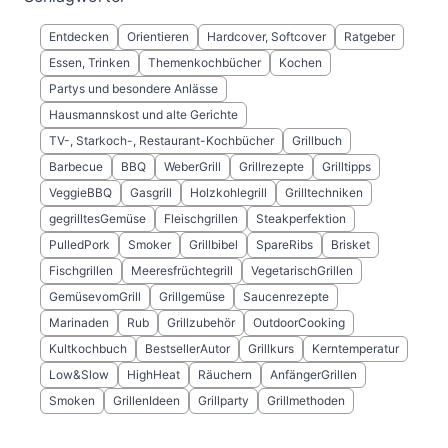
Entdecken
Orientieren
Hardcover, Softcover
Ratgeber
Essen, Trinken
Themenkochbücher
Kochen
Partys und besondere Anlässe
Hausmannskost und alte Gerichte
TV-, Starkoch-, Restaurant-Kochbücher
Grillbuch
Barbecue
BBQ
WeberGrill
Grillrezepte
Grilltipps
VeggieBBQ
Gasgrill
Holzkohlegrill
Grilltechniken
gegrilltesGemüse
Fleischgrillen
Steakperfektion
PulledPork
Smoker
Grillbibel
SpareRibs
Brisket
Fischgrillen
Meeresfrüchtegrill
VegetarischGrillen
GemüsevomGrill
Grillgemüse
Saucenrezepte
Marinaden
Rub
Grillzubehör
OutdoorCooking
Kultkochbuch
BestsellerAutor
Grillkurs
Kerntemperatur
Low&Slow
HighHeat
Räuchern
AnfängerGrillen
Smoken
GrillenIdeen
Grillparty
Grillmethoden