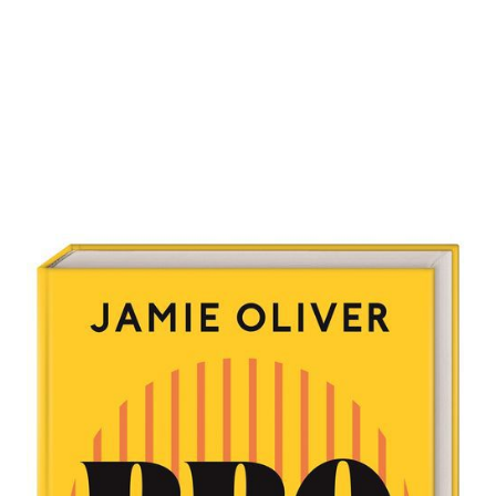
Jamie Oliver BBQ
Zur Wunschliste hinzufügen
Einfach genial grillen. 90 abwechslungsreiche
Grillrezepte, Profi-Tipps, Techniken & Jamies beste
Grillgeheimnisse inklusive.