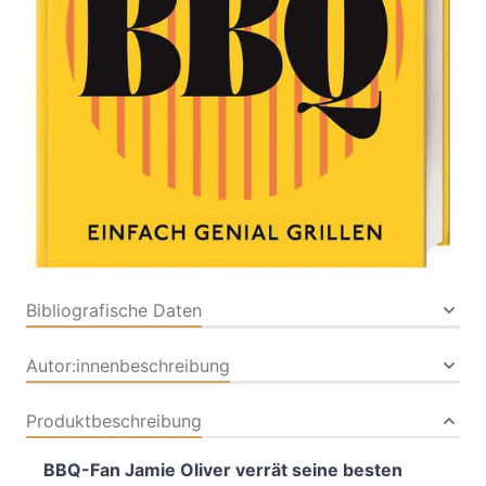
Von
Jamie Oliver
Verlag: DK Verlag
23.04.2026
Dorling Kindersley|Dorling
Kindersley Verlag
Buch
256 Seiten
Hardcover
ISBN: 978-3-83105361-
2
Bibliografische Daten
Autor:innenbeschreibung
Produktbeschreibung
BBQ-Fan Jamie Oliver verrät seine besten