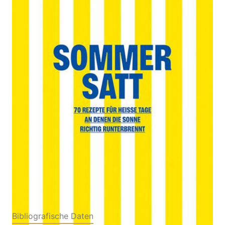
70 Rezepte für heiße Tage, an denen die Sonne
richtig runterbrennt. Leichte Sommerküche mit
schnellen Rezepten, frischen Salaten, Grillideen &
erfrischenden Gerichten für warme Tage
Von
Emanuela Cino
Verlag: Knesebeck|
23.04.2026
Éditions de La Martinière
Buch
184 Seiten
Hardcover
ISBN: 978-3-98962056-
8
Bibliografische Daten