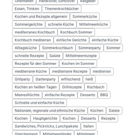
Orientieren
Hardcover, Softcover
Ratgeber
Essen, Trinken
Themenkochbücher
Kochen und Rezepte allgemein
Sommerküche
Sommergerichte
schnelle Küche
Mittelmeerküche
mediterranes Kochbuch
Kochbuch Sommer
Kochbuch mediterran
einfache Gerichte
einfache Küche
Alltagsküche
Sommerkochbuch
Sommerparty
Sommer
schnelle Rezepte
Salate
Mittelmeerrezepte
Rezepte für den Sommer
Kochen im Sommer
mediterrane Küche
mediterrane Rezepte
mediterran
Grillparty
Gartenparty
erfrischend
heiß
Kochen an heißen Tagen
Grillrezepte
Kochbuch
Meeresfrüchte
einfache Rezepte
Desserts
BBQ
Schnelle und einfache Küche
Nationale, regionale und ethnische Küche
Kochen
Salate
Kochen
Hauptgerichte
Kochen
Desserts
Rezepte
Sandwiches, Picknicks, Lunchpakete
Italien
Griechenland
Mittelmeerländer
Mittelmeer