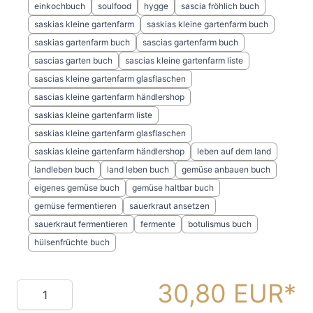
einkochbuch
soulfood
hygge
sascia fröhlich buch
saskias kleine gartenfarm
saskias kleine gartenfarm buch
saskias gartenfarm buch
sascias gartenfarm buch
sascias garten buch
sascias kleine gartenfarm liste
sascias kleine gartenfarm glasflaschen
sascias kleine gartenfarm händlershop
saskias kleine gartenfarm liste
saskias kleine gartenfarm glasflaschen
saskias kleine gartenfarm händlershop
leben auf dem land
landleben buch
land leben buch
gemüse anbauen buch
eigenes gemüse buch
gemüse haltbar buch
gemüse fermentieren
sauerkraut ansetzen
sauerkraut fermentieren
fermente
botulismus buch
hülsenfrüchte buch
30,80 EUR
Menge