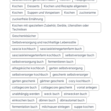
Kochen
Desserts
Kochen und Rezepte allgemein
Kochen
Suppen und Vorspeisen
Kochen
zuckerarme
zuckerfreie Ernährung
Kochen mit speziellem Zubehör, Geräte, Utensilien oder
Techniken
Geschenkbücher
Selbstversorgung und nachhaltige Lebensstile
sascia kochbuch
sasciaskleinegartenfarm buch
sasciaskleinegartenfarm kochbuch
selbstversorger buch
selbstversorgung buch
fermentieren buch
alltagsküche kochbcuh
garten selbstversorgung
selbstversorger kochbuch
geschenk selbstversorger
garten geschenk
gärtner geschenk
cozy kochbuch
cottagecore buch
cottagecore geschenk
vorrat anlegen
unabhängig werden
weck buch
einwecken buch
einkochen buch
dörren buch
dörrautomat buch
fermentation buch
milchsauer einlegen
suppe kochen