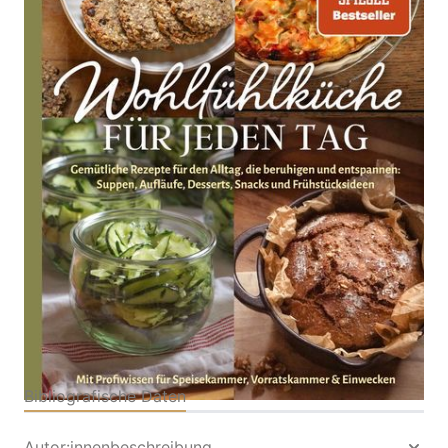
Gemütliche Rezepte für den Alltag, die beruhigen
und entspannen: Suppen, Aufläufe, Desserts, Snacks
u. v. m. – Inkl. Ideen für Speisekammer,
Vorratskammer & Einwecken
Von
Sascia Fröhlich
Verlag: Eulogia Verlags
14.05.2026
GmbH
Buch
328 Seiten
Hardcover
ISBN: 978-3-96967652-
3
Inhaltsverzeichnis
Bibliografische Daten
Autor:innenbeschreibung