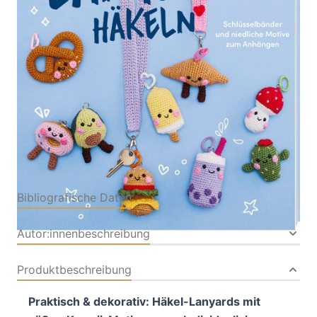
Von
Doerthe Eisterlehner
Verlag: frechverlag
11.06.2026
GmbH
Buch
80 Seiten
Softcover
ISBN: 978-3-73587222-
7
Bibliografische Daten
Autor:innenbeschreibung
Produktbeschreibung
Praktisch & dekorativ: Häkel-Lanyards mit