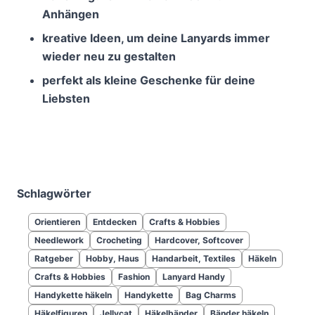
Anhängen
kreative Ideen, um deine Lanyards immer
wieder neu zu gestalten
perfekt als kleine Geschenke für deine
Liebsten
Schlagwörter
Orientieren
Entdecken
Crafts & Hobbies
Needlework
Crocheting
Hardcover, Softcover
Ratgeber
Hobby, Haus
Handarbeit, Textiles
Häkeln
Crafts & Hobbies
Fashion
Lanyard Handy
Handykette häkeln
Handykette
Bag Charms
Häkelfiguren
Jellycat
Häkelbänder
Bänder häkeln