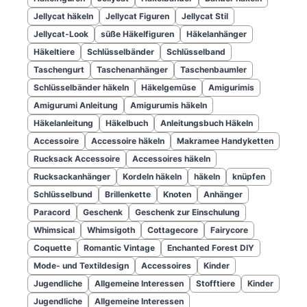
Jellycat häkeln
Jellycat Figuren
Jellycat Stil
Jellycat-Look
süße Häkelfiguren
Häkelanhänger
Häkeltiere
Schlüsselbänder
Schlüsselband
Taschengurt
Taschenanhänger
Taschenbaumler
Schlüsselbänder häkeln
Häkelgemüse
Amigurimis
Amigurumi Anleitung
Amigurumis häkeln
Häkelanleitung
Häkelbuch
Anleitungsbuch Häkeln
Accessoire
Accessoire häkeln
Makramee Handyketten
Rucksack Accessoire
Accessoires häkeln
Rucksackanhänger
Kordeln häkeln
häkeln
knüpfen
Schlüsselbund
Brillenkette
Knoten
Anhänger
Paracord
Geschenk
Geschenk zur Einschulung
Whimsical
Whimsigoth
Cottagecore
Fairycore
Coquette
Romantic Vintage
Enchanted Forest DIY
Mode- und Textildesign
Accessoires
Kinder
Jugendliche
Allgemeine Interessen
Stofftiere
Kinder
Jugendliche
Allgemeine Interessen