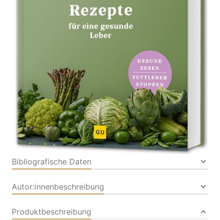
Gesund essen, Fettleber heilen – Tipps für Entgiftung
& Stoffwechsel
Von
Matthias Riedl
Verlag: GRÄFE UND
17.06.2026
UNZER Verlag GmbH
Buch
168 Seiten
Hardcover
ISBN: 978-3-
83389942-3
Bibliografische Daten
Autor:innenbeschreibung
Produktbeschreibung