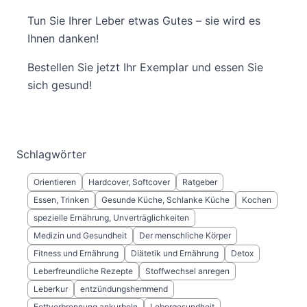
Tun Sie Ihrer Leber etwas Gutes – sie wird es
Ihnen danken!
Bestellen Sie jetzt Ihr Exemplar und essen Sie
sich gesund!
Schlagwörter
Orientieren
Hardcover, Softcover
Ratgeber
Essen, Trinken
Gesunde Küche, Schlanke Küche
Kochen
spezielle Ernährung, Unverträglichkeiten
Medizin und Gesundheit
Der menschliche Körper
Fitness und Ernährung
Diätetik und Ernährung
Detox
Leberfreundliche Rezepte
Stoffwechsel anregen
Leberkur
entzündungshemmend
Fettverbrennung ankurbeln
Lebergesundheit