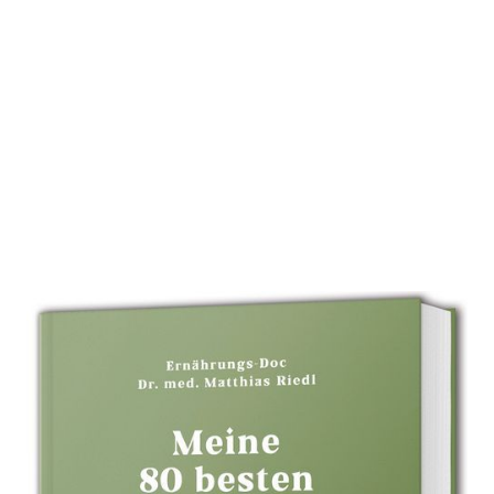
Meine 80 besten Rezepte für eine
gesunde Leber
Zur Wunschliste hinzufügen