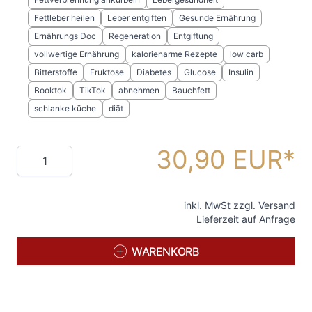
Fettleber heilen
Leber entgiften
Gesunde Ernährung
Ernährungs Doc
Regeneration
Entgiftung
vollwertige Ernährung
kalorienarme Rezepte
low carb
Bitterstoffe
Fruktose
Diabetes
Glucose
Insulin
Booktok
TikTok
abnehmen
Bauchfett
schlanke küche
diät
30,90 EUR
Menge
inkl. MwSt zzgl.
Versand
Lieferzeit auf Anfrage
WARENKORB