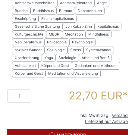
Achtsamkeitstechniken
Achtsamkeitstrend
Angst
Buddha
Buddhismus
Burnout
Debattenbuch
Erschöpfung
Finanzkapitalismus
Gesellschaftliche Spaltung
Jon Kabat-Zinn
Kapitalismus
Kulturgeschichte
MBSR
Meditation
Mindfulness
Neoliberalismus
Philosophie
Psychologie
sozialer Wander
Soziologie
Stress
Systemwandel
Überforderung
Yoga
Soziologie
Arbeit und Beruf
Achtsamkeit
Körper und Geist
Gedanken und Methoden
Körper und Geist
Meditation und Visualisierung
22,70 EUR
Menge
inkl. MwSt zzgl.
Versand
Lieferzeit auf Anfrage