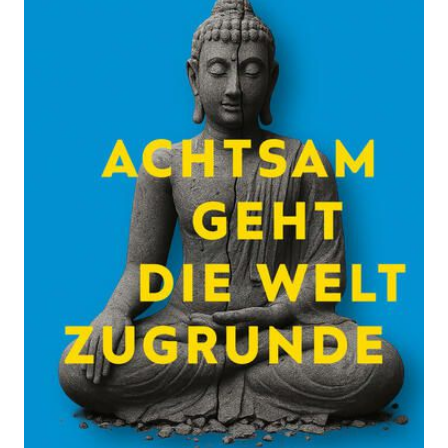
Zur Wunschliste hinzufügen
Wie die Ideologie der Achtsamkeit gesellschaftlichen
Wandel blockiert
Von
Kathrin Fischer
Verlag: hanserblau in
21.04.2026
Carl Hanser Verlag GmbH &
Co. KG|hanserblau in Carl
Hanser Verlag GmbH & Co.
KG
Buch
256 Seiten
Hardcover
ISBN: 978-3-
44628570-5