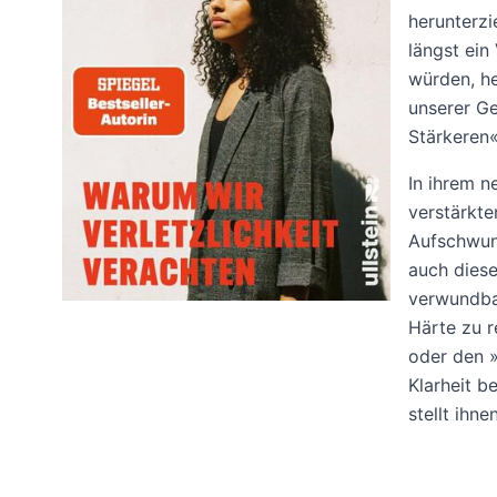
herunterzi
längst ei
würden, he
unserer Ges
Stärkeren«
In ihrem n
verstärkte
Aufschwun
auch diese
verwundbar
Härte zu r
oder den »
Klarheit b
stellt ihn