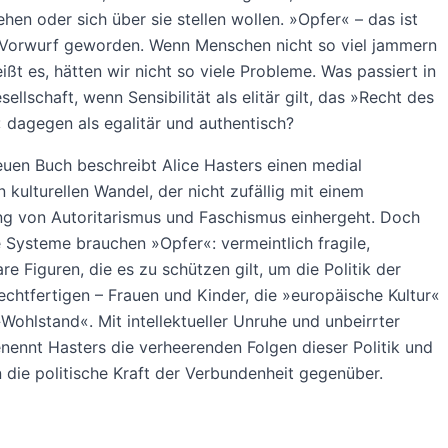
ehen oder sich über sie stellen wollen. »Opfer« – das ist
n Vorwurf geworden. Wenn Menschen nicht so viel jammern
ißt es, hätten wir nicht so viele Probleme. Was passiert in
ellschaft, wenn Sensibilität als elitär gilt, das »Recht des
 dagegen als egalitär und authentisch?
euen Buch beschreibt Alice Hasters einen medial
n kulturellen Wandel, der nicht zufällig mit einem
g von Autoritarismus und Faschismus einhergeht. Doch
 Systeme brauchen »Opfer«: vermeintlich fragile,
e Figuren, die es zu schützen gilt, um die Politik der
echtfertigen – Frauen und Kinder, die »europäische Kultur«
Wohlstand«. Mit intellektueller Unruhe und unbeirrter
enennt Hasters die verheerenden Folgen dieser Politik und
en die politische Kraft der Verbundenheit gegenüber.