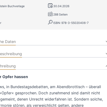
llstein Buchverlage
30.04.2026
288 Seiten
r
ISBN: 978-3-55020406-7
che Daten
beschreibung
hreibung
r Opfer hassen
ws, in Bundestagsdebatten, am Abendbrottisch – überall
 »Opfer« gesprochen. Doch zunehmend sind damit nicht
emeint, denen Unrecht widerfahren ist. Sondern solche,
rmonie stören, als verweichlicht gelten, andere