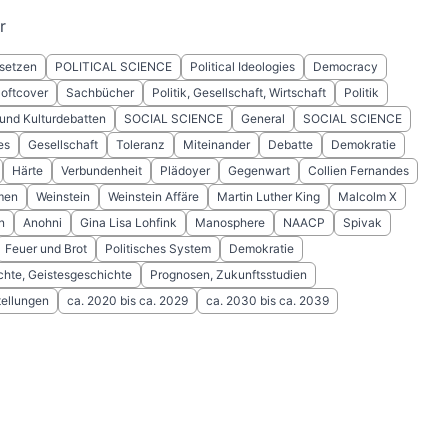
r
setzen
POLITICAL SCIENCE
Political Ideologies
Democracy
Softcover
Sachbücher
Politik, Gesellschaft, Wirtschaft
Politik
k und Kulturdebatten
SOCIAL SCIENCE
General
SOCIAL SCIENCE
es
Gesellschaft
Toleranz
Miteinander
Debatte
Demokratie
Härte
Verbundenheit
Plädoyer
Gegenwart
Collien Fernandes
men
Weinstein
Weinstein Affäre
Martin Luther King
Malcolm X
n
Anohni
Gina Lisa Lohfink
Manosphere
NAACP
Spivak
Feuer und Brot
Politisches System
Demokratie
chte, Geistesgeschichte
Prognosen, Zukunftsstudien
tellungen
ca. 2020 bis ca. 2029
ca. 2030 bis ca. 2039