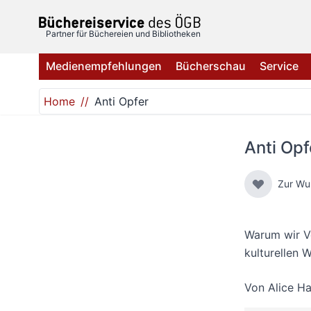
Direkt zum Inhalt
Partner für Büchereien und Bibliotheken
Medienempfehlungen
Bücherschau
Service
Home
Anti Opfer
Anti Opf
Zur Wu
Warum wir Ve
kulturellen 
Von
Alice Ha