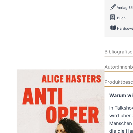
Verlag: U
Buch
Hardcove
Bibliografis
Autor:innen
Produktbesc
Warum wi
In Talksho
wird über
Menschen g
die die Ha