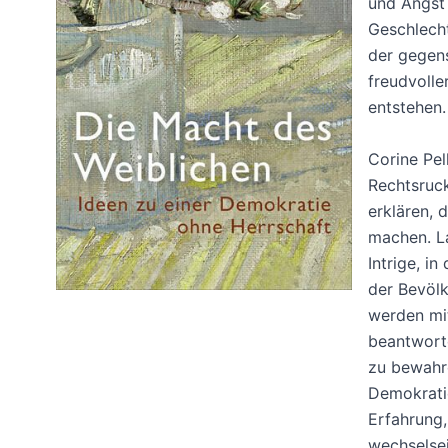
und Angst 
Geschlecht
der gegens
freudvolle
entstehen.
Corine Pel
Rechtsruck
erklären, 
machen. La
Intrige, i
der Bevölk
werden mi
beantwort
zu bewahre
Demokratie
Erfahrung,
wechselsei