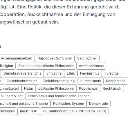
ägt ist. Eine Politik, die dieser Erfahrung gerecht wird,
Kooperation, Rücksichtnahme und der Einhegung von
ungswünschen gebaut sein.
r
Auseinandersetzen
Hardcover, Softcover
Sachbücher
 Religion
Soziale und politische Philosophie
Antifaschismus
Demokratieverständnis
Empathie
Ethik
Feminismus
Fürsorge
t
Geschlechterrollen
Gleichberechtigung
Humanismus
Kooperation
chhaltigkeit
Natur
politische Philosophie
Populismus
Rechtsruck
Vulnerabilität
Feminismus und feministische Theorie
nschaft und politische Theorie
Politisches System
Demokratie
ilosophie
nach 1800
21. Jahrhundert (ca. 2000 bis ca. 2100)