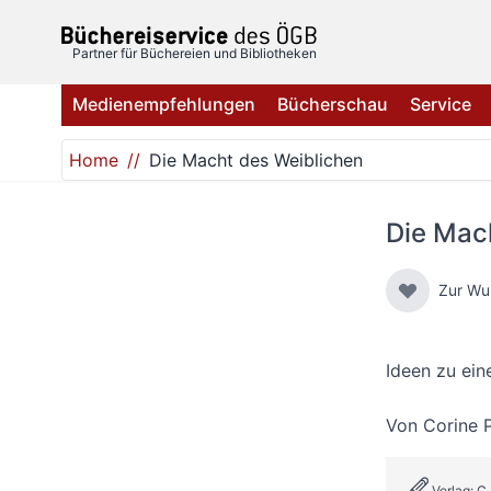
Direkt zum Inhalt
Partner für Büchereien und Bibliotheken
Medienempfehlungen
Bücherschau
Service
Home
Die Macht des Weiblichen
Die Mac
Zur Wu
Ideen zu ein
Von
Corine 
Verlag: C