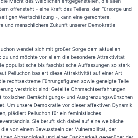
die Macht des Weiblichen entgegenstellen, die allen
ern offensteht - eine Kraft des Teilens, der Fürsorge und
eitigen Wertschätzung -, kann eine gerechtere,
re und menschlichere Zukunft unserer Demokratie
luchon wendet sich mit großer Sorge dem aktuellen
 zu und möchte vor allem die besondere Attraktivität
die populistische bis faschistische Auffassungen so stark
ut Pelluchon basiert diese Attraktivität auf einer Art
n die rechtsextreme Führungsfiguren sowie geneigte Teile
erung verstrickt sind: Geteilte Ohnmachtserfahrungen
t toxischen Bemächtigungs- und Ausgrenzungswünschen
et. Um unsere Demokratie vor dieser affektiven Dynamik
n, plädiert Pelluchon für ein feministisches
verständnis. Sie beruft sich dabei auf eine weibliche
 die von einem Bewusstsein der Vulnerabilität, der
tigen Abhängigkeit und einer Dankbarkeit gegenüber der