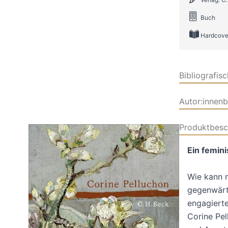
Buch
Hardcove
Bibliografis
Autor:innen
Produktbesc
Ein femini
Wie kann m
gegenwärti
engagierte
Corine Pel