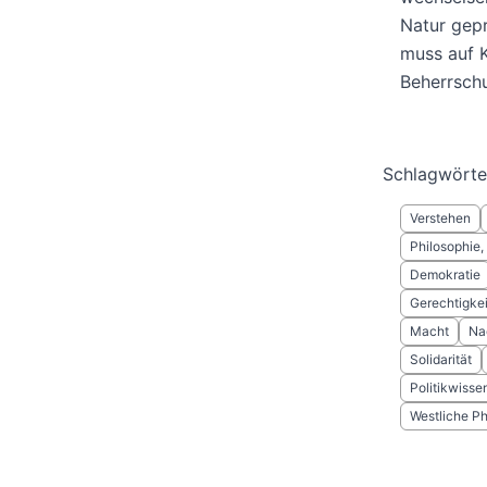
Natur gepr
muss auf 
Beherrsch
Schlagwörte
Verstehen
Philosophie,
Demokratie
Gerechtigkei
Macht
Na
Solidarität
Politikwisse
Westliche Ph