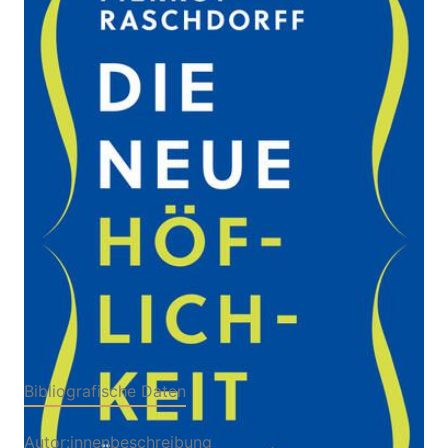
Zur Wunschliste hinzufügen
Über eine Tugend und wie sie uns wieder
zusammenbringt
Von
Pierrot Raschdorff
Verlag: Klett-Cotta
16.05.2026
Buch
208 Seiten
Hardcover
ISBN: 978-3-
60898883-3
Bibliografische Daten
Autor:innenbeschreibung