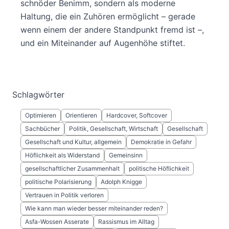
schnöder Benimm, sondern als moderne
Haltung, die ein Zuhören ermöglicht – gerade
wenn einem der andere Standpunkt fremd ist –,
und ein Miteinander auf Augenhöhe stiftet.
Schlagwörter
Optimieren
Orientieren
Hardcover, Softcover
Sachbücher
Politik, Gesellschaft, Wirtschaft
Gesellschaft
Gesellschaft und Kultur, allgemein
Demokratie in Gefahr
Höflichkeit als Widerstand
Gemeinsinn
gesellschaftlicher Zusammenhalt
politische Höflichkeit
politische Polarisierung
Adolph Knigge
Vertrauen in Politik verloren
Wie kann man wieder besser miteinander reden?
Asfa-Wossen Asserate
Rassismus im Alltag