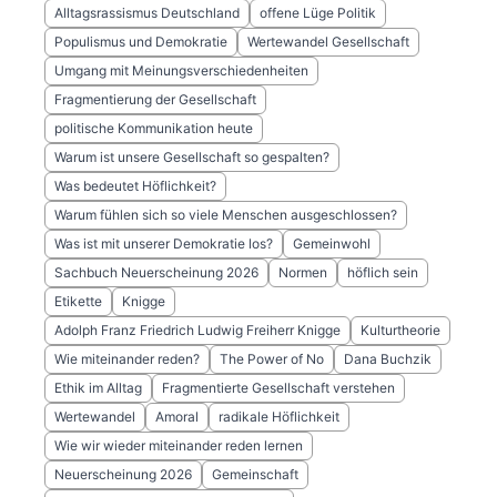
Alltagsrassismus Deutschland
offene Lüge Politik
Populismus und Demokratie
Wertewandel Gesellschaft
Umgang mit Meinungsverschiedenheiten
Fragmentierung der Gesellschaft
politische Kommunikation heute
Warum ist unsere Gesellschaft so gespalten?
Was bedeutet Höflichkeit?
Warum fühlen sich so viele Menschen ausgeschlossen?
Was ist mit unserer Demokratie los?
Gemeinwohl
Sachbuch Neuerscheinung 2026
Normen
höflich sein
Etikette
Knigge
Adolph Franz Friedrich Ludwig Freiherr Knigge
Kulturtheorie
Wie miteinander reden?
The Power of No
Dana Buchzik
Ethik im Alltag
Fragmentierte Gesellschaft verstehen
Wertewandel
Amoral
radikale Höflichkeit
Wie wir wieder miteinander reden lernen
Neuerscheinung 2026
Gemeinschaft