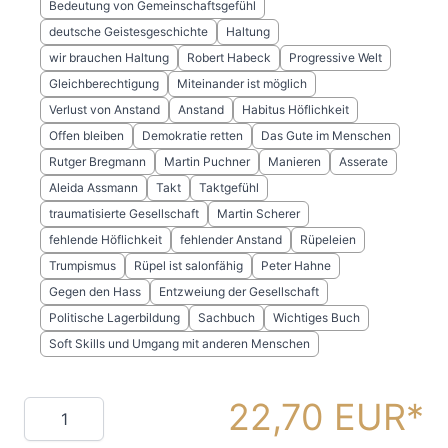
Bedeutung von Gemeinschaftsgefühl
deutsche Geistesgeschichte
Haltung
wir brauchen Haltung
Robert Habeck
Progressive Welt
Gleichberechtigung
Miteinander ist möglich
Verlust von Anstand
Anstand
Habitus Höflichkeit
Offen bleiben
Demokratie retten
Das Gute im Menschen
Rutger Bregmann
Martin Puchner
Manieren
Asserate
Aleida Assmann
Takt
Taktgefühl
traumatisierte Gesellschaft
Martin Scherer
fehlende Höflichkeit
fehlender Anstand
Rüpeleien
Trumpismus
Rüpel ist salonfähig
Peter Hahne
Gegen den Hass
Entzweiung der Gesellschaft
Politische Lagerbildung
Sachbuch
Wichtiges Buch
Soft Skills und Umgang mit anderen Menschen
22,70 EUR
Menge