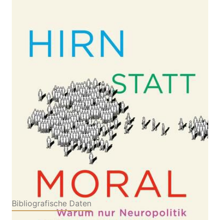
Zur Wunschliste hinzufügen
Warum nur Neuropolitik den gesellschaftlichen
Zusammenhalt sichert | Das neue Konzept gegen
Dehumanisierung und für ein neues Menschenbild
Von
Liya Yu
Verlag: Econ
30.04.2026
Buch
224 Seiten
Hardcover
ISBN: 978-3-
43021214-4
Bibliografische Daten