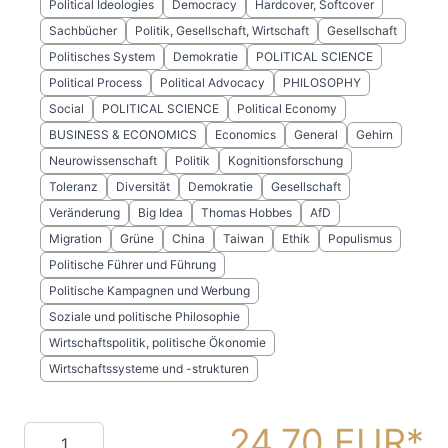
Political Ideologies
Democracy
Hardcover, Softcover
Sachbücher
Politik, Gesellschaft, Wirtschaft
Gesellschaft
Politisches System
Demokratie
POLITICAL SCIENCE
Political Process
Political Advocacy
PHILOSOPHY
Social
POLITICAL SCIENCE
Political Economy
BUSINESS & ECONOMICS
Economics
General
Gehirn
Neurowissenschaft
Politik
Kognitionsforschung
Toleranz
Diversität
Demokratie
Gesellschaft
Veränderung
Big Idea
Thomas Hobbes
AfD
Migration
Grüne
China
Taiwan
Ethik
Populismus
Politische Führer und Führung
Politische Kampagnen und Werbung
Soziale und politische Philosophie
Wirtschaftspolitik, politische Ökonomie
Wirtschaftssysteme und -strukturen
24,70 EUR
Menge