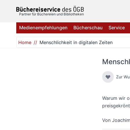
Direkt zum Inhalt
Partner für Büchereien und Bibliotheken
Medienempfehlungen
Bücherschau
Service
Home
Menschlichkeit in digitalen Zeiten
Menschli
Zur Wu
Warum wir oh
preisgekrönt
Von
Joachim