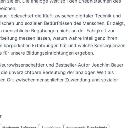
en zielen. Die analoge Welt soll den Erlebnisräumen des
weichen.
uer beleuchtet die Kluft zwischen digitaler Technik und
ischen und sozialen Bedürfnissen des Menschen. Er zeigt,
 menschliche Begabungen nicht an der Fähigkeit zur
beitung messen lassen, warum wahre Intelligenz ihren
in körperlichen Erfahrungen hat und welche Konsequenzen
s für unsere Bildungseinrichtungen ergeben.
Neurowissenschaftler und Bestseller-Autor Joachim Bauer
die unverzichtbare Bedeutung der analogen Welt als
igen Ort zwischenmenschlicher Zuwendung und sozialer
r
Hardcover, Softcover
Sachbücher
Angewandte Psychologie