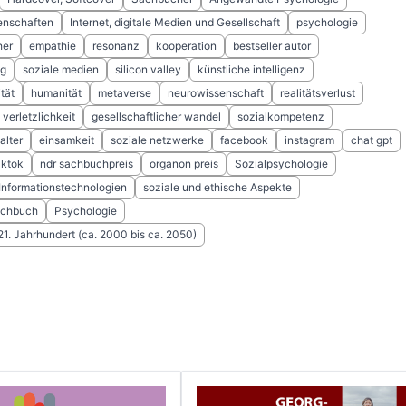
enschaften
Internet, digitale Medien und Gesellschaft
psychologie
her
empathie
resonanz
kooperation
bestseller autor
ng
soziale medien
silicon valley
künstliche intelligenz
ität
humanität
metaverse
neurowissenschaft
realitätsverlust
verletzlichkeit
gesellschaftlicher wandel
sozialkompetenz
alter
einsamkeit
soziale netzwerke
facebook
instagram
chat gpt
iktok
ndr sachbuchpreis
organon preis
Sozialpsychologie
 Informationstechnologien
soziale und ethische Aspekte
achbuch
Psychologie
 21. Jahrhundert (ca. 2000 bis ca. 2050)