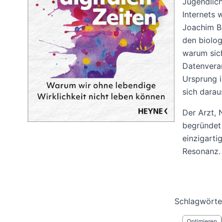
Jugendlich
Internets 
Joachim Ba
den biolog
warum sich
Datenverar
Ursprung 
sich darau
Der Arzt, 
begründet 
einzigart
Resonanz.
Schlagwörte
Optimieren