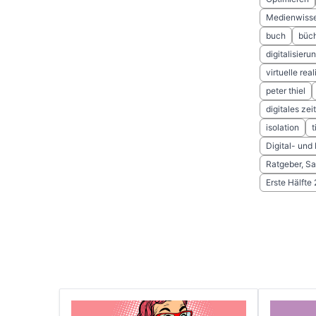
Medienwiss
buch
büc
digitalisieru
virtuelle real
peter thiel
digitales zeit
isolation
t
Digital- und
Ratgeber, S
Erste Hälfte