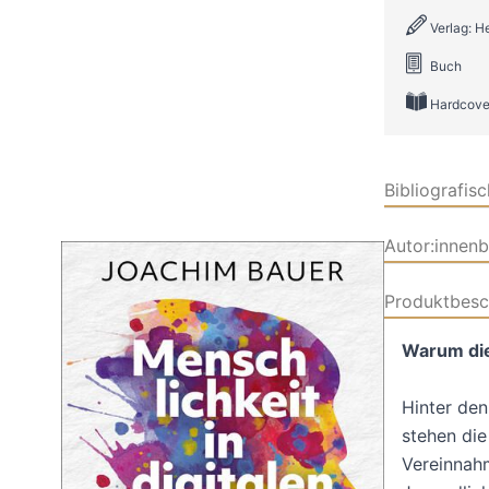
Verlag: H
Buch
Hardcove
Bibliografis
Autor:innen
Produktbesc
Warum die
Hinter den
stehen die
Vereinnah