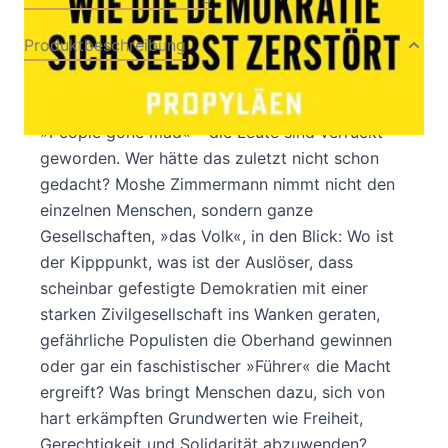
Produktbeschreibung
Die freiheitliche Demokratie und ihre Feinde
»People gone mad« – die Leute sind verrückt
geworden. Wer hätte das zuletzt nicht schon
gedacht? Moshe Zimmermann nimmt nicht den
einzelnen Menschen, sondern ganze
Gesellschaften, »das Volk«, in den Blick: Wo ist
der Kipppunkt, was ist der Auslöser, dass
scheinbar gefestigte Demokratien mit einer
starken Zivilgesellschaft ins Wanken geraten,
gefährliche Populisten die Oberhand gewinnen
oder gar ein faschistischer »Führer« die Macht
ergreift? Was bringt Menschen dazu, sich von
hart erkämpften Grundwerten wie Freiheit,
Gerechtigkeit und Solidarität abzuwenden?