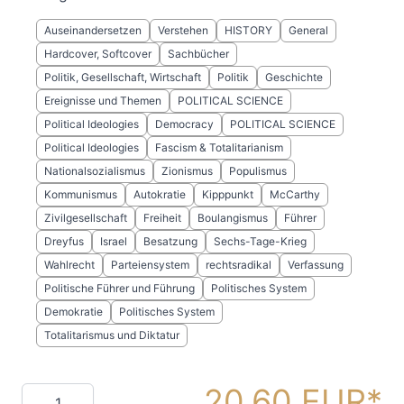
Auseinandersetzen
Verstehen
HISTORY
General
Hardcover, Softcover
Sachbücher
Politik, Gesellschaft, Wirtschaft
Politik
Geschichte
Ereignisse und Themen
POLITICAL SCIENCE
Political Ideologies
Democracy
POLITICAL SCIENCE
Political Ideologies
Fascism & Totalitarianism
Nationalsozialismus
Zionismus
Populismus
Kommunismus
Autokratie
Kipppunkt
McCarthy
Zivilgesellschaft
Freiheit
Boulangismus
Führer
Dreyfus
Israel
Besatzung
Sechs-Tage-Krieg
Wahlrecht
Parteiensystem
rechtsradikal
Verfassung
Politische Führer und Führung
Politisches System
Demokratie
Politisches System
Totalitarismus und Diktatur
20,60 EUR
Menge