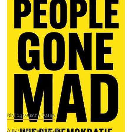
Zur Wunschliste hinzufügen
Wie die Demokratie sich selbst zerstört | Die
freiheitliche Gesellschaft und ihre Feinde
Von
Moshe Zimmermann
Verlag: Propyläen Verlag
30.04.2026
Buch
288 Seiten
Hardcover
ISBN: 978-3-54911020-
1
Bibliografische Daten
Autor:innenbeschreibung