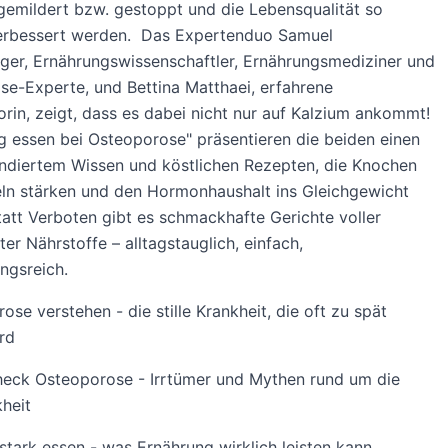
gemildert bzw. gestoppt und die Lebensqualität so
verbessert werden. Das Expertenduo Samuel
ger, Ernährungswissenschaftler, Ernährungsmediziner und
e-Experte, und Bettina Matthaei, erfahrene
rin, zeigt, dass es dabei nicht nur auf Kalzium ankommt!
ig essen bei Osteoporose" präsentieren die beiden einen
ndiertem Wissen und köstlichen Rezepten, die Knochen
ln stärken und den Hormonhaushalt ins Gleichgewicht
tatt Verboten gibt es schmackhafte Gerichte voller
er Nährstoffe – alltagstauglich, einfach,
ngsreich.
ose verstehen - die stille Krankheit, die oft zu spät
rd
heck Osteoporose - Irrtümer und Mythen rund um die
heit
tark essen - was Ernährung wirklich leisten kann