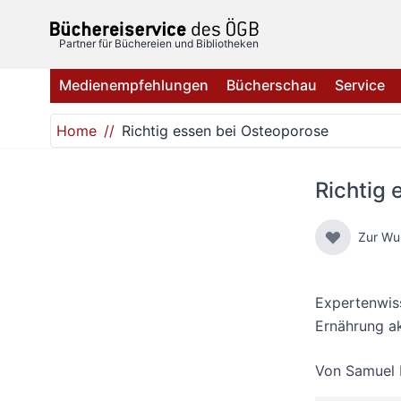
Direkt zum Inhalt
Partner für Büchereien und Bibliotheken
Medienempfehlungen
Bücherschau
Service
Home
Richtig essen bei Osteoporose
Richtig 
Zur Wu
Expertenwis
Ernährung a
Von
Samuel 