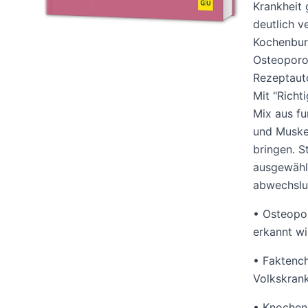
Krankheit 
deutlich 
Kochenbur
Osteoporos
Rezeptauto
Mit "Richt
Mix aus fu
und Muske
bringen. S
ausgewählt
abwechslu
• Osteopor
erkannt wi
• Faktenc
Volkskrank
• Knochens