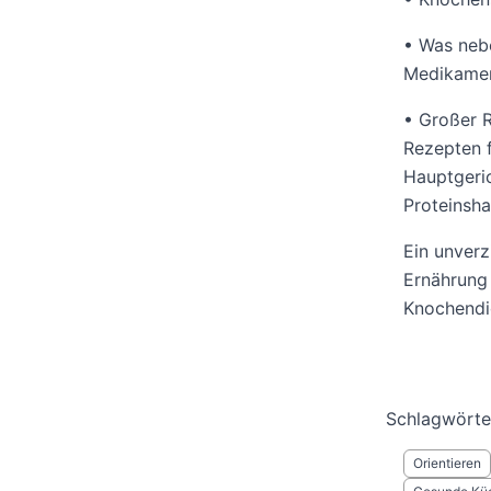
• Was nebe
Medikame
• Großer 
Rezepten f
Hauptgeric
Proteinsh
Ein unverz
Ernährung 
Knochendic
Schlagwörte
Orientieren