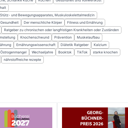
he, Schlanke Küche
Kochen
Gesundheit und Vollwertkost
halt
 Stütz- und Bewegungsapparates, Muskuloskelettalmedizin
 Gesundheit
Der menschliche Körper
Fitness und Ernährung
Ratgeber zu chronischen oder langfristigen Krankheiten oder Zuständen
mstellung
Knochenschwund
Prävention
Muskelaufbau
ährung
Ernährungswissenschaft
Diätetik Ratgeber
Kalzium
Östrogenmangel
Wechseljahre
Booktok
TikTok
starke knochen
nährstoffreiche rezepte