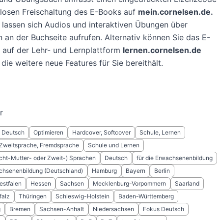
losen Freischaltung des E-Books auf
mein.cornelsen.de.
lassen sich Audios und interaktiven Übungen über
en an der Buchseite aufrufen. Alternativ können Sie das E-
 auf der Lehr- und Lernplattform
lernen.cornelsen.de
 die weitere neue Features für Sie bereithält.
r
Deutsch
Optimieren
Hardcover, Softcover
Schule, Lernen
 Zweitsprache, Fremdsprache
Schule und Lernen
cht-Mutter- oder Zweit-) Sprachen
Deutsch
für die Erwachsenenbildung
achsenenbildung (Deutschland)
Hamburg
Bayern
Berlin
estfalen
Hessen
Sachsen
Mecklenburg-Vorpommern
Saarland
falz
Thüringen
Schleswig-Holstein
Baden-Württemberg
g
Bremen
Sachsen-Anhalt
Niedersachsen
Fokus Deutsch