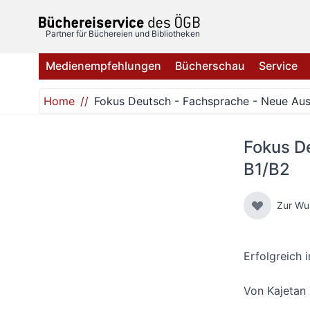
Direkt zum Inhalt
Partner für Büchereien und Bibliotheken
Medienempfehlungen
Bücherschau
Service
Home
Fokus Deutsch - Fachsprache - Neue Au
Fokus D
B1/B2
Zur Wu
Erfolgreich 
Von
Kajetan