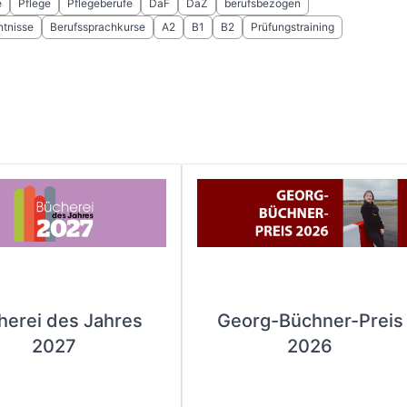
e
Pflege
Pflegeberufe
DaF
DaZ
berufsbezogen
tnisse
Berufssprachkurse
A2
B1
B2
Prüfungstraining
herei des Jahres
Georg-Büchner-Preis
2027
2026