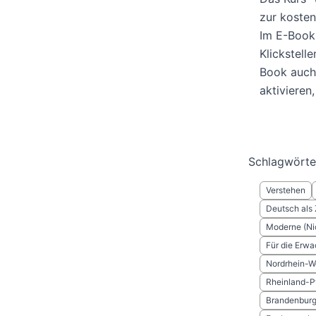
zur kosten
Im E-Book 
Klickstell
Book auch
aktivieren,
Schlagwörte
Verstehen
Deutsch als
Moderne (Ni
Für die Erw
Nordrhein-W
Rheinland-P
Brandenbur