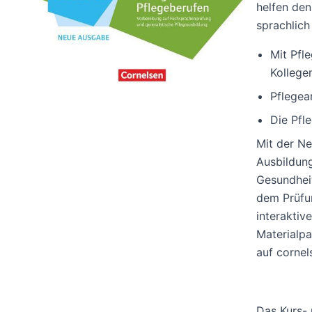
helfen den
sprachlich
Mit Pfl
Kollege
Pflegea
Die Pfl
Mit der N
Ausbildung
Gesundheit
dem Prüfu
interaktiv
Materialp
auf cornel
Das Kurs-