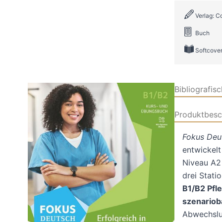
Verlag: C
Buch
Softcove
Bibliografis
Produktbesc
Fokus Deut
entwickelt
Niveau A2 
drei Stati
B1/B2 Pfl
szenariob
Abwechslu