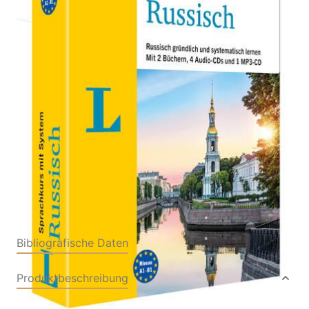
Russisch gründlich und systematisch lernen. Mit 2
Büchern, 4 CDs und MP3-Download
Verlag: Langenscheidt
06.06.2025
bei PONS Langenscheidt
GmbH
Buch
256 Seiten
Softcover
ISBN: 978-3-12563569-
2
Bibliografische Daten
Produktbeschreibung
Russisch lernen – gründlich und systematisch