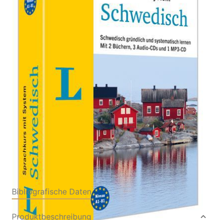
Zur Wunschliste hinzufügen
Schwedisch gründlich und systematisch lernen. Mit
2 Büchern, 3 Audio-CDs, 1 MP3-CD und MP3-
Download
Verlag: Langenscheidt
10.02.2025
bei PONS Langenscheidt
GmbH
Buch
288 Seiten
Softcover
ISBN: 978-3-12563638-
5
Bibliografische Daten
Produktbeschreibung