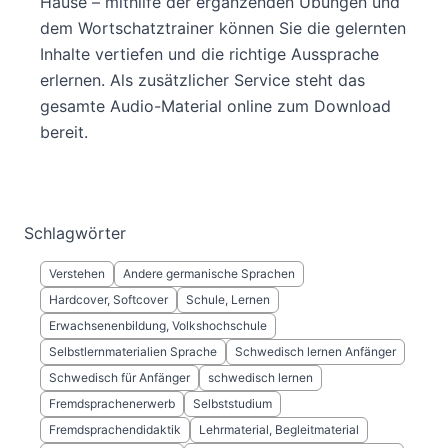
Hause – mithilfe der ergänzenden Übungen und
dem Wortschatztrainer können Sie die gelernten
Inhalte vertiefen und die richtige Aussprache
erlernen. Als zusätzlicher Service steht das
gesamte Audio-Material online zum Download
bereit.
Schlagwörter
Verstehen
Andere germanische Sprachen
Hardcover, Softcover
Schule, Lernen
Erwachsenenbildung, Volkshochschule
Selbstlernmaterialien Sprache
Schwedisch lernen Anfänger
Schwedisch für Anfänger
schwedisch lernen
Fremdsprachenerwerb
Selbststudium
Fremdsprachendidaktik
Lehrmaterial, Begleitmaterial