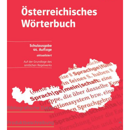
aktualisiert)
Zur Wunschliste hinzufügen
Von
Peter Ernst
Verlag: öbv, Firmensitz
03.06.2025
Wien|ÖBV 3-209
Buch
960 Seiten
Hardcover
ISBN: 978-3-20913685-
5
Bibliografische Daten
Produktbeschreibung