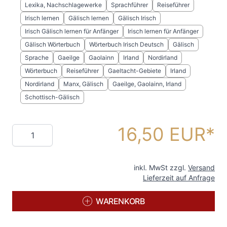
Lexika, Nachschlagewerke
Sprachführer
Reiseführer
Irisch lernen
Gälisch lernen
Gälisch Irisch
Irisch Gälisch lernen für Anfänger
Irisch lernen für Anfänger
Gälisch Wörterbuch
Wörterbuch Irisch Deutsch
Gälisch
Sprache
Gaeilge
Gaolainn
Irland
Nordirland
Wörterbuch
Reiseführer
Gaeltacht-Gebiete
Irland
Nordirland
Manx, Gälisch
Gaeilge, Gaolainn, Irland
Schottisch-Gälisch
16,50 EUR
Menge
inkl. MwSt zzgl.
Versand
Lieferzeit auf Anfrage
WARENKORB