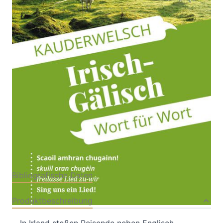
Kauderwelsch-Sprachführer von Reise Know-How
Von
Lars Kabel
Verlag: Reise Know-
15.07.2024
How
Buch
192 Seiten
Softcover
ISBN: 978-3-83176593-
5
Bibliografische Daten
Produktbeschreibung