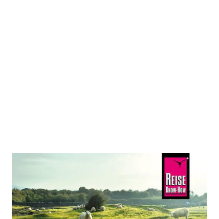
Reise Know-How Sprachführer
Irisch-Gälisch - Wort für Wort
Zur Wunschliste hinzufügen