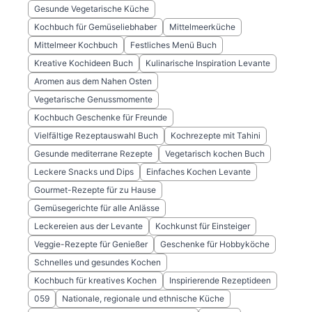
Gesunde Vegetarische Küche
Kochbuch für Gemüseliebhaber
Mittelmeerküche
Mittelmeer Kochbuch
Festliches Menü Buch
Kreative Kochideen Buch
Kulinarische Inspiration Levante
Aromen aus dem Nahen Osten
Vegetarische Genussmomente
Kochbuch Geschenke für Freunde
Vielfältige Rezeptauswahl Buch
Kochrezepte mit Tahini
Gesunde mediterrane Rezepte
Vegetarisch kochen Buch
Leckere Snacks und Dips
Einfaches Kochen Levante
Gourmet-Rezepte für zu Hause
Gemüsegerichte für alle Anlässe
Leckereien aus der Levante
Kochkunst für Einsteiger
Veggie-Rezepte für Genießer
Geschenke für Hobbyköche
Schnelles und gesundes Kochen
Kochbuch für kreatives Kochen
Inspirierende Rezeptideen
059
Nationale, regionale und ethnische Küche