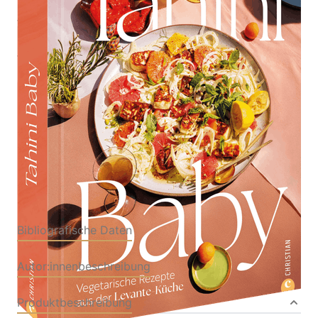
Vegetarische Rezepte aus der Levante-Küche
Von
Eden Grinshpan
,
Rachel Holtzman
Verlag:
05.06.2026
Christian|Christian
Buch
320 Seiten
Hardcover
ISBN: 978-3-98951094-
4
Bibliografische Daten
Autor:innenbeschreibung
Produktbeschreibung