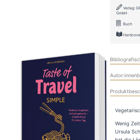
Verlag: 
GmbH
Buch
Hardcove
Bibliografis
Autor:innen
Produktbesc
Vegetarisc
Wenig Zeit
Ursula Sch
hat die Lö