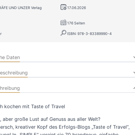
GRÄFE UND UNZER Verlag
17.06.2026
176 Seiten
r
ISBN: 978-3-83389990-4
che Daten
beschreibung
hreibung
h kochen mit Taste of Travel
, aber große Lust auf Genuss aus aller Welt?
ersch, kreativer Kopf des Erfolgs-Blogs „Taste of Travel“,
sung! In „SIMPLE“ vereint sie 70 brandneue, einfache