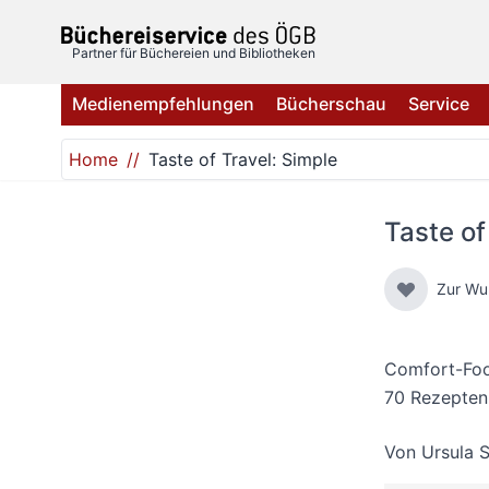
Direkt zum Inhalt
Partner für Büchereien und Bibliotheken
Medienempfehlungen
Bücherschau
Service
Home
Taste of Travel: Simple
Taste of
Zur Wu
Comfort-Food
70 Rezepten 
Von
Ursula 