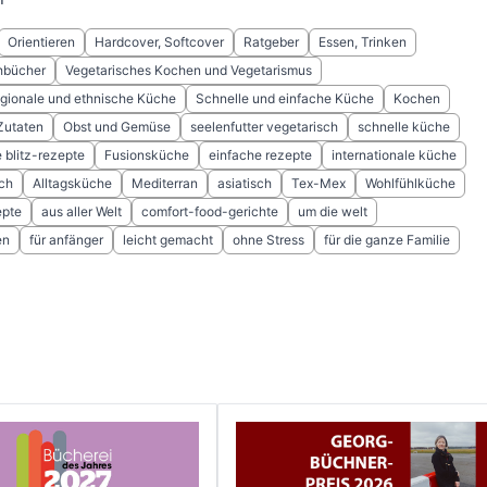
Orientieren
Hardcover, Softcover
Ratgeber
Essen, Trinken
bücher
Vegetarisches Kochen und Vegetarismus
egionale und ethnische Küche
Schnelle und einfache Küche
Kochen
Zutaten
Obst und Gemüse
seelenfutter vegetarisch
schnelle küche
 blitz-rezepte
Fusionsküche
einfache rezepte
internationale küche
ich
Alltagsküche
Mediterran
asiatisch
Tex-Mex
Wohlfühlküche
epte
aus aller Welt
comfort-food-gerichte
um die welt
en
für anfänger
leicht gemacht
ohne Stress
für die ganze Familie