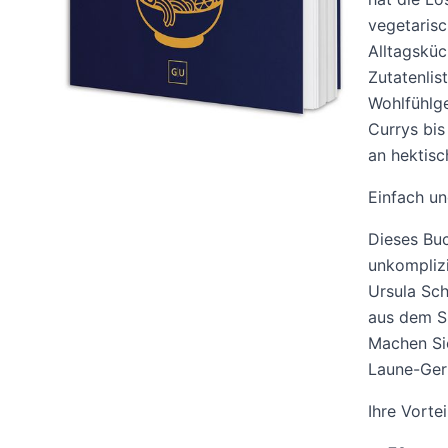
vegetarisc
Alltagsküc
Zutatenlis
Wohlfühlge
Currys bis
an hektisc
Einfach un
Dieses Buc
unkomplizi
Ursula Sch
aus dem Su
Machen Sie
Laune-Geri
Ihre Vortei