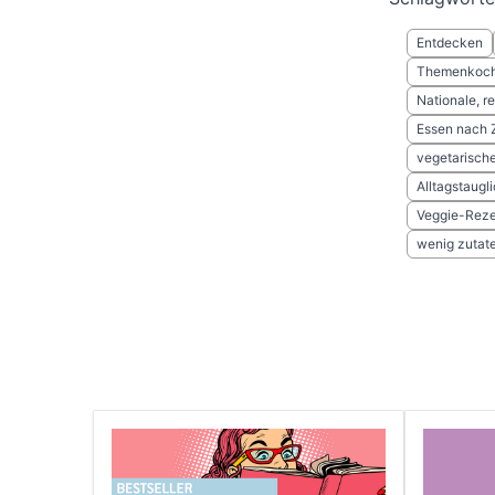
Entdecken
Themenkoch
Nationale, r
Essen nach 
vegetarische
Alltagstaugl
Veggie-Rez
wenig zutat