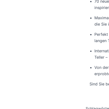
70 neue
inspiri
Maximal
die Sie
Perfekt
langen
Interna
Teller –
Von der
erprobt
Sind Sie b
Schlagwörte