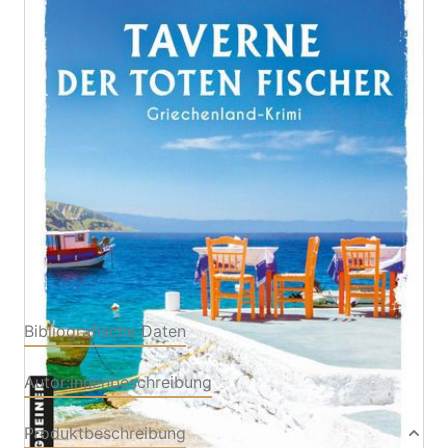
Griechenland-Krimi
Von
Katerina Gatakis
Verlag: Gmeiner-Verlag
08.07.2026
Buch
320 Seiten
Softcover
ISBN: 978-3-83928108-
6
Bibliografische Daten
Autor:innenbeschreibung
Produktbeschreibung