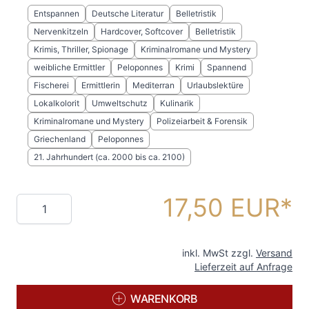
Entspannen
Deutsche Literatur
Belletristik
Nervenkitzeln
Hardcover, Softcover
Belletristik
Krimis, Thriller, Spionage
Kriminalromane und Mystery
weibliche Ermittler
Peloponnes
Krimi
Spannend
Fischerei
Ermittlerin
Mediterran
Urlaubslektüre
Lokalkolorit
Umweltschutz
Kulinarik
Kriminalromane und Mystery
Polizeiarbeit & Forensik
Griechenland
Peloponnes
21. Jahrhundert (ca. 2000 bis ca. 2100)
17,50 EUR
Menge
inkl. MwSt zzgl.
Versand
Lieferzeit auf Anfrage
WARENKORB