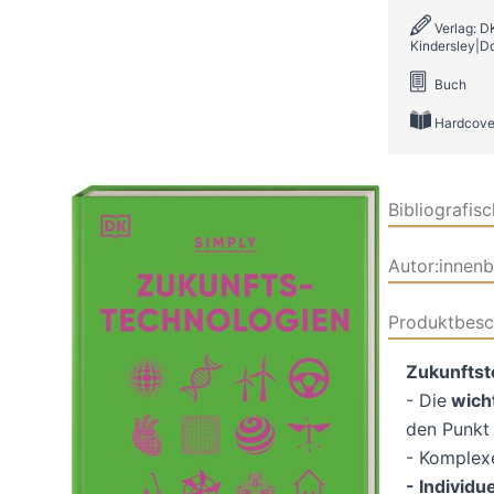
Verlag: D
Kindersley|Do
Buch
Hardcove
Bibliografis
Autor:innen
Produktbesc
Zukunftst
- Die
wicht
den Punkt
- Komplexe
- Individu