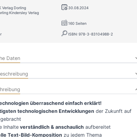
K Verlag Dorling
30.08.2024
rling Kindersley Verlag
160 Seiten
r
ISBN: 978-3-83104988-2
che Daten
beschreibung
hreibung
echnologien überraschend einfach erklärt!
igsten technologischen Entwicklungen
der Zukunft auf
 gebracht
 Inhalte
verständlich & anschaulich
aufbereitet
elle Text-Bild-Komposition
zu jedem Thema