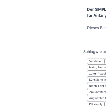
Der SIMPL
für Anfän
Dieses Buc
Schlagwörte
Verstehen
Natur, Techn
zukunftstec
künstliche in
technik der 
Zukunftstec
Augmented R
DK simply