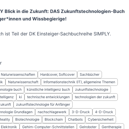
Y Blick in die Zukunft: DAS Zukunftstechnologien-Buch
ger*innen und Wissbegierige!
h ist Teil der DK Einsteiger-Sachbuchreihe SIMPLY.
r
Naturwissenschaften
Hardcover, Softcover
Sachbücher
ik
Naturwissenschaft
Informationstechnik (IT), allgemeine Themen
hnologie buch
künstliche intelligenz buch
zukunftstechnologie
telligenz
ki
technische entwicklungen
technologien der zukunft
zukunft
zukunftstechnologie für Anfänger
hnologie Grundlagen
nachschlagewerk
3-D-Druck
4-D-Druck
eality
Biotechnologie
Blockchain
Chatbots
Cybersicherheit
Elektronik
Gehirn-Computer-Schnittstellen
Gelroboter
Gentherapie