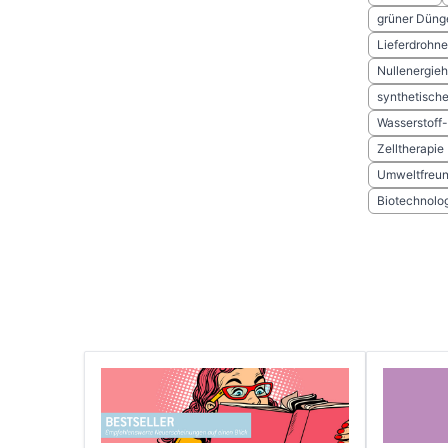
grüner Düng
Lieferdrohn
Nullenergie
synthetische
Wasserstoff-
Zelltherapie
Umweltfreund
Biotechnolo