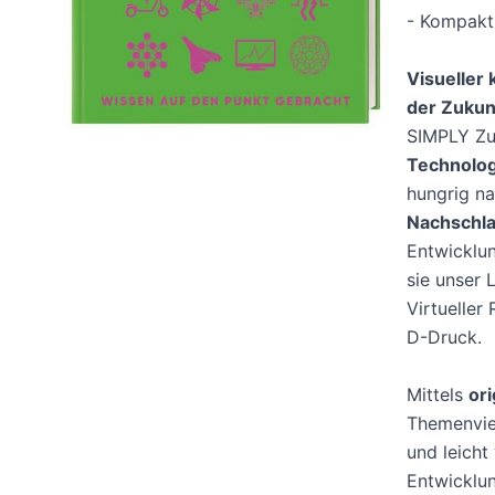
- Kompakt 
Visueller 
der Zukun
SIMPLY Zuk
Technolog
hungrig na
Nachschl
Entwicklun
sie unser 
Virtueller
D-Druck.
Mittels
ori
Themenviel
und leicht
Entwicklun