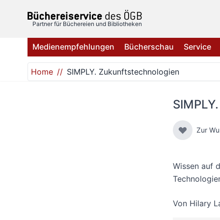
Direkt zum Inhalt
Partner für Büchereien und Bibliotheken
Medienempfehlungen
Bücherschau
Service
Home
SIMPLY. Zukunftstechnologien
SIMPLY.
Zur Wu
Wissen auf 
Technologie
Von
Hilary 