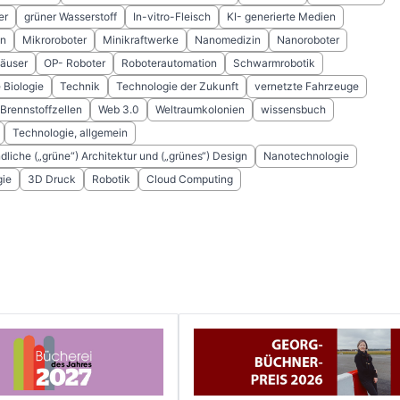
er
grüner Wasserstoff
In-vitro-Fleisch
KI- generierte Medien
en
Mikroroboter
Minikraftwerke
Nanomedizin
Nanoroboter
häuser
OP- Roboter
Roboterautomation
Schwarmrobotik
 Biologie
Technik
Technologie der Zukunft
vernetzte Fahrzeuge
Brennstoffzellen
Web 3.0
Weltraumkolonien
wissensbuch
Technologie, allgemein
liche („grüne“) Architektur und („grünes“) Design
Nanotechnologie
gie
3D Druck
Robotik
Cloud Computing