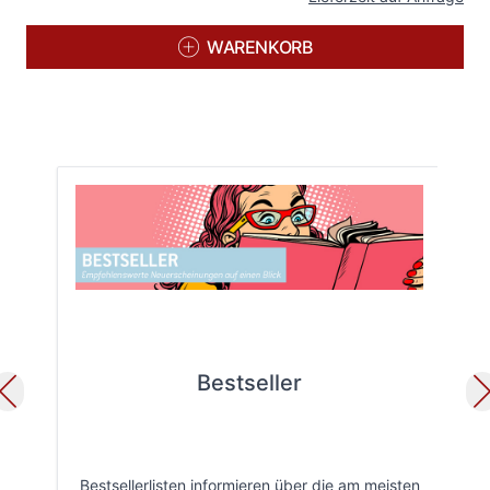
WARENKORB
Bestseller
Bestsellerlisten informieren über die am meisten
Öff