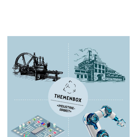
Themenbox "Industriearbeit"
Zur Wunschliste hinzufügen
Gestern – Heute – Morgen: Eine Geschichte der
Industriearbeit
Verlag: Büchereiservice
01.05.2026
Box
ISBN: THEMENBOXIND1