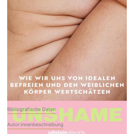
Wie wir uns von Idealen befreien und den weiblichen
Körper wertschätzen | Empowerment von der
beliebten Influencerin
Von
Louisa Dellert
Verlag: Ullstein Allegria
25.06.2026
Buch
288 Seiten
Softcover
ISBN: 978-3-
79340095-0
Bibliografische Daten
Autor:innenbeschreibung