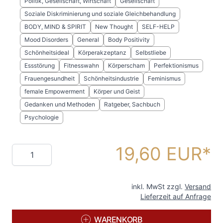
Politik, Gesellschaft, Wirtschaft
Gesellschaft
Soziale Diskriminierung und soziale Gleichbehandlung
BODY, MIND & SPIRIT
New Thought
SELF-HELP
Mood Disorders
General
Body Positivity
Schönheitsideal
Körperakzeptanz
Selbstliebe
Essstörung
Fitnesswahn
Körperscham
Perfektionismus
Frauengesundheit
Schönheitsindustrie
Feminismus
female Empowerment
Körper und Geist
Gedanken und Methoden
Ratgeber, Sachbuch
Psychologie
19,60 EUR
Menge
inkl. MwSt zzgl.
Versand
Lieferzeit auf Anfrage
WARENKORB