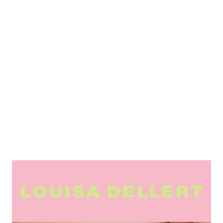
Unshame
Zur Wunschliste hinzufügen