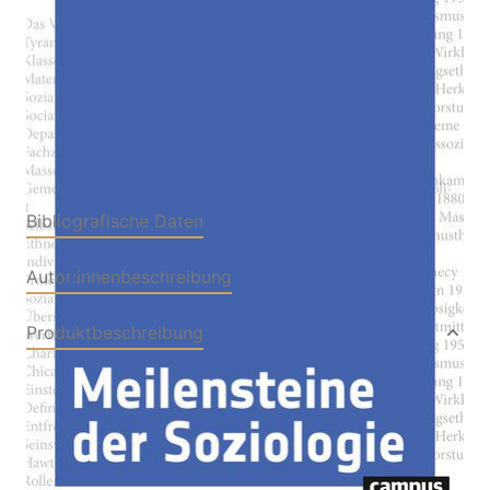
Verlag: Campus
18.12.2019
Buch
678 Seiten
gebunden
ISBN: 978-3-593-
51102-3
Bibliografische Daten
Autor:innenbeschreibung
Produktbeschreibung
Wissenschaftliche Disziplinen entwickeln sich
nicht geradlinig und nicht in gleichmäßigem
Tempo. Auch die Soziologie hat Umwege
genommen oder ist in Sackgassen gelandet.