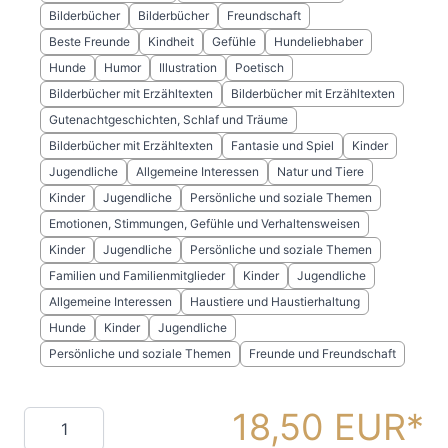
Bilderbücher
Bilderbücher
Freundschaft
Beste Freunde
Kindheit
Gefühle
Hundeliebhaber
Hunde
Humor
Illustration
Poetisch
Bilderbücher mit Erzähltexten
Bilderbücher mit Erzähltexten
Gutenachtgeschichten, Schlaf und Träume
Bilderbücher mit Erzähltexten
Fantasie und Spiel
Kinder
Jugendliche
Allgemeine Interessen
Natur und Tiere
Kinder
Jugendliche
Persönliche und soziale Themen
Emotionen, Stimmungen, Gefühle und Verhaltensweisen
Kinder
Jugendliche
Persönliche und soziale Themen
Familien und Familienmitglieder
Kinder
Jugendliche
Allgemeine Interessen
Haustiere und Haustierhaltung
Hunde
Kinder
Jugendliche
Persönliche und soziale Themen
Freunde und Freundschaft
18,50 EUR
Menge