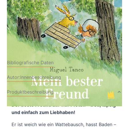
Verlag: Von Hacht Verlag
11.03.2026
GmbH
Buch
40 Seiten
Hardcover
ISBN: 978-3-96826072-
3
Bibliografische Daten
Autor:innenbeschreibung
Produktbeschreibung
Der beste Freund auf vier Pfoten – treu, tapsig
und einfach zum Liebhaben!
Er ist weich wie ein Wattebausch, hasst Baden –