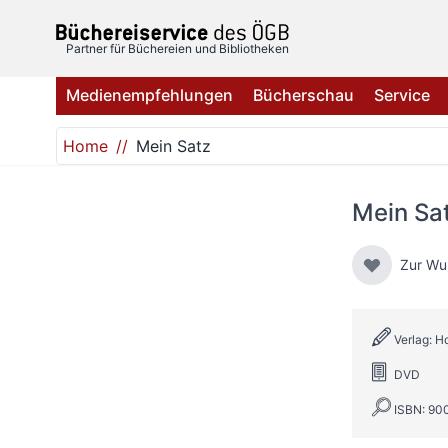
Direkt zum Inhalt
Partner für Büchereien und Bibliotheken
Medienempfehlungen
Bücherschau
Service
Home
Mein Satz
Mein Sa
Zur Wu
Verlag: H
DVD
ISBN: 9