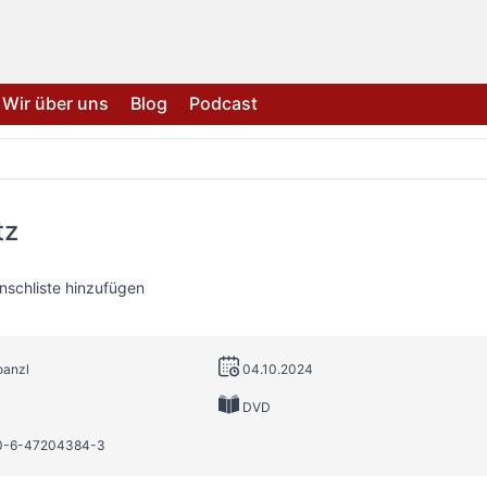
Wir über uns
Blog
Podcast
tz
nschliste hinzufügen
oanzl
04.10.2024
DVD
00-6-47204384-3