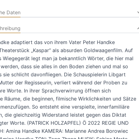
che Daten
hreibung
dke adaptiert das von ihrem Vater Peter Handke
Theaterstück „Kaspar“ als absurden Goldwaagenfilm. Auf
s Wiegegerät legt man ja bekanntlich Wörter, die hier mal
werden, dass sie alles in den Boden ziehen und mal so
ss sie schlicht davonfliegen. Die Schauspielerin Libgart
utter der Regisseurin, verliert während der Proben zu
hre Worte. In ihrer Sprachverwirrung öffnen sich
e Räume, die beginnen, filmische Wirklichkeiten und Sätze
enzufügen. So entsteht eine verspielte, innerfamiliäre
n, die gleichzeitig Widerstand leistet gegen das Diktat
igter Worte. (PATRICK HOLZAPFEL) Ö 2022 REGIE UND
: Amina Handke KAMERA: Marianne Andrea Borowiec