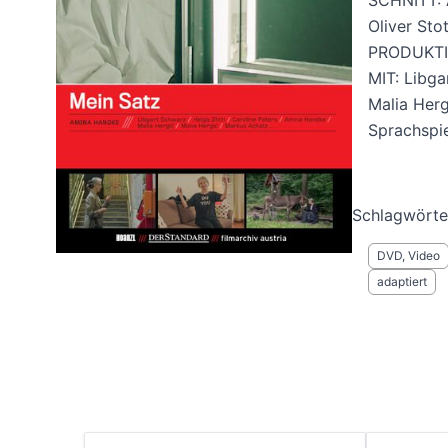
SCHNITT: 
Oliver St
PRODUKTI
MIT: Libga
Malia Herg
Sprachspi
Schlagwörte
DVD, Video
adaptiert