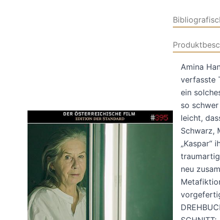
Bibliografis
Produktbesc
Amina Han
verfasste 
ein solche
so schwer 
leicht, da
Schwarz, M
„Kaspar“ i
traumartig
neu zusamm
Metafiktio
vorgefert
DREHBUCH