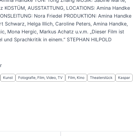
Amina Handke TON: Tong Zhang MUSIK: Sabine Marte,
otz KOSTÜM, AUSSTATTUNG, LOCATIONS: Amina Handke
ONSLEITUNG: Nora Friedel PRODUKTION: Amina Handke
rt Schwarz, Helga Illich, Caroline Peters, Amina Handke,
ic, Mona Hergic, Markus Achatz u.v.m. „Dieser Film ist
el und Sprachkritik in einem.“ STEPHAN HILPOLD
r
Kunst
Fotografie, Film, Video, TV
Film, Kino
Theaterstück
Kaspar