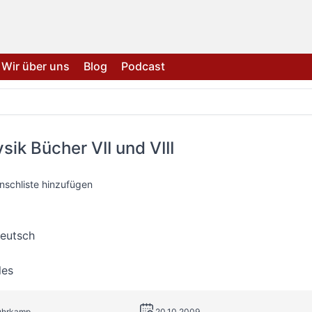
Wir über uns
Blog
Podcast
ik Bücher VII und VIII
nschliste hinzufügen
deutsch
les
Suhrkamp
20.10.2009