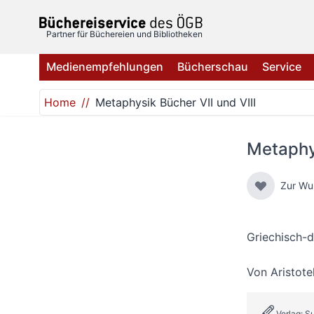
Direkt zum Inhalt
Partner für Büchereien und Bibliotheken
Medienempfehlungen
Bücherschau
Service
Home
Metaphysik Bücher VII und VIII
Metaphys
Zur Wu
Griechisch-
Von
Aristote
Verlag: 