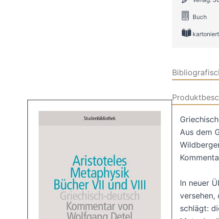
Buch
kartoniert
Bibliografis
Produktbesc
Griechisc
Aus dem Gr
Wildberge
Kommentar
In neuer 
versehen, 
schlägt: d