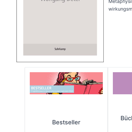
Metaphysik
wirkungsmä
Büc
Bestseller