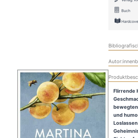
Buch
Hardcove
Bibliografis
Autor:innen
Produktbesc
Flirrende
Geschmack
bewegten
und humor
Loslassen
Geheimnis.