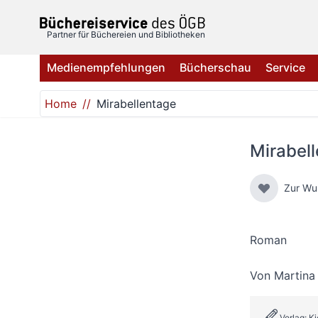
Direkt zum Inhalt
Partner für Büchereien und Bibliotheken
Medienempfehlungen
Bücherschau
Service
Home
Mirabellentage
Mirabel
Zur Wu
Roman
Von
Martina
Verlag: K