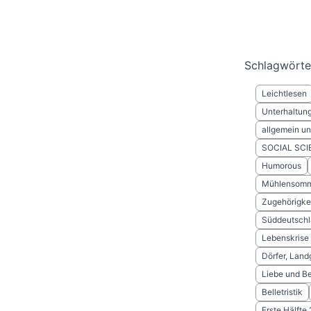
Schlagwörte
Leichtlesen
Unterhaltun
allgemein und
SOCIAL SCI
Humorous
Mühlensomm
Zugehörigke
Süddeutsch
Lebenskrise
Dörfer, Lan
Liebe und B
Belletristik
Erste Hälfte