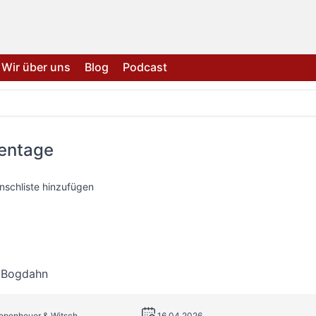
Wir über uns
Blog
Podcast
lentage
nschliste hinzufügen
 Bogdahn
iepenheuer & Witsch
16.04.2026