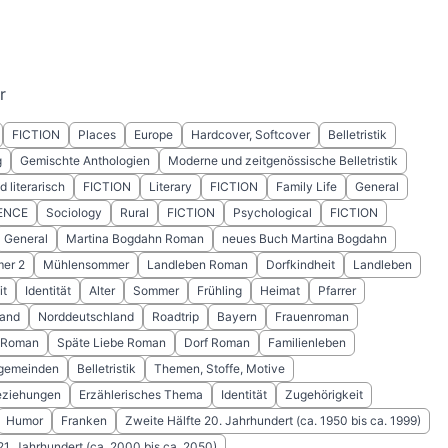
r
FICTION
Places
Europe
Hardcover, Softcover
Belletristik
g
Gemischte Anthologien
Moderne und zeitgenössische Belletristik
 literarisch
FICTION
Literary
FICTION
Family Life
General
ENCE
Sociology
Rural
FICTION
Psychological
FICTION
General
Martina Bogdahn Roman
neues Buch Martina Bogdahn
er 2
Mühlensommer
Landleben Roman
Dorfkindheit
Landleben
it
Identität
Alter
Sommer
Frühling
Heimat
Pfarrer
land
Norddeutschland
Roadtrip
Bayern
Frauenroman
 Roman
Späte Liebe Roman
Dorf Roman
Familienleben
dgemeinden
Belletristik
Themen, Stoffe, Motive
eziehungen
Erzählerisches Thema
Identität
Zugehörigkeit
Humor
Franken
Zweite Hälfte 20. Jahrhundert (ca. 1950 bis ca. 1999)
 21. Jahrhundert (ca. 2000 bis ca. 2050)