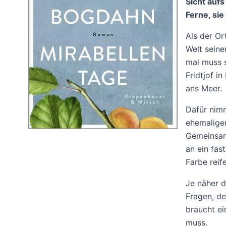
Sicht aufs
Ferne, sie
Als der Or
Welt seine
mal muss s
Fridtjof i
ans Meer.
Dafür nimm
ehemalige
Gemeinsam
an ein fas
Farbe reif
Je näher 
Fragen, de
braucht ei
muss.