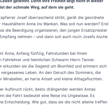
 Leben gewinnt. Denn ihre Freiheit liegt nicht in weiter
 ist der schmale Weg, auf dem sie geht.
tspfarrer Josef überraschend stirbt, gerät die geordnete
r Haushälterin Anna ins Wanken. Was soll nun werden? Erst
ie die Beerdigung organisieren, den jungen Ersatzpriester
n Empfang nehmen – und dann soll auch noch Josefs Asche
t Anna, Anfang fünfzig, Fahrstunden bei ihrem
n Fahrlehrer und heimlichen Schwarm Herrn Tanner.
 erkunden sie die Gegend um Blumfeld und erinnern sich
t vergessenes Leben. An den Geruch des Sommers, die
er Mirabellen, an harte Arbeit und kleine Alltagsfluchten.
der Aufbruch rückt, desto drängender werden Annas
nn die Fahrt bedeutet eine Reise ins Ungewisse. Es
ne Entscheidung. Wie gut, dass sie die nicht alleine treffen