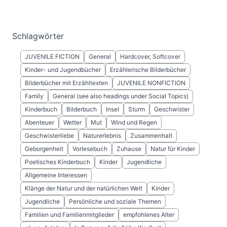
Schlagwörter
JUVENILE FICTION
General
Hardcover, Softcover
Kinder- und Jugendbücher
Erzählerische Bilderbücher
Bilderbücher mit Erzähltexten
JUVENILE NONFICTION
Family
General (see also headings under Social Topics)
Kinderbuch
Bilderbuch
Insel
Sturm
Geschwister
Abenteuer
Wetter
Mut
Wind und Regen
Geschwisterliebe
Naturerlebnis
Zusammenhalt
Geborgenheit
Vorlesebuch
Zuhause
Natur für Kinder
Poetisches Kinderbuch
Kinder
Jugendliche
Allgemeine Interessen
Klänge der Natur und der natürlichen Welt
Kinder
Jugendliche
Persönliche und soziale Themen
Familien und Familienmitglieder
empfohlenes Alter