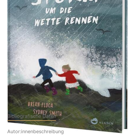
Poetisches Bilderbuch ab 4 Jahren über
Geschwister, Natur und Zusammenhalt
Von
Brian Floca
Verlag: Aladin in der
27.04.2026
Thienemann-Esslinger
Verlag GmbH
Buch
48 Seiten
Hardcover
ISBN: 978-3-
84890334-4
Bibliografische Daten
Autor:innenbeschreibung