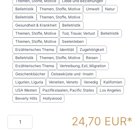
Themen, Stoffe, Motive
Liebe und Beziehungen
Belletristik
Themen, Stoffe, Motive
Umwelt
Natur
Belletristik
Themen, Stoffe, Motive
Gesundheit & Krankheit
Belletristik
Themen, Stoffe, Motive
Tod, Trauer, Verlust
Belletristik
Themen, Stoffe, Motive
Seelenleben
Erzählerisches Thema
Identität
Zugehörigkeit
Belletristik
Themen, Stoffe, Motive
Reisen
Erzählerisches Thema
Vertreibung, Exil, Migration
Geschenkbücher
Ostseeküste und -Inseln
Ligurien, Liguria
Venetien, Veneto
Venedig
Kalifornien
USA Westen
Pazifikstaaten, Pacific States
Los Angeles
Beverly Hills
Hollywood
24,70 EUR
Menge