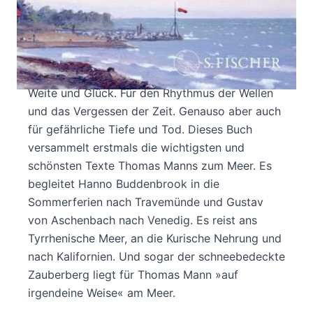
Ob Ostsee oder Mittelmeer, ob Atlantik oder
Pazifik – sein Leben lang zog es Thomas Mann
ans Meer. »Das Meer«, schrieb er, »ist auf
irgendeine Weise überall in meinen Büchern
gegenwärtig.« Es steht für verheißungsvolle
Weite und Glück. Für den Rhythmus der Wellen
und das Vergessen der Zeit. Genauso aber auch
für gefährliche Tiefe und Tod. Dieses Buch
versammelt erstmals die wichtigsten und
schönsten Texte Thomas Manns zum Meer. Es
begleitet Hanno Buddenbrook in die
Sommerferien nach Travemünde und Gustav
von Aschenbach nach Venedig. Es reist ans
Tyrrhenische Meer, an die Kurische Nehrung und
nach Kalifornien. Und sogar der schneebedeckte
Zauberberg liegt für Thomas Mann »auf
irgendeine Weise« am Meer.