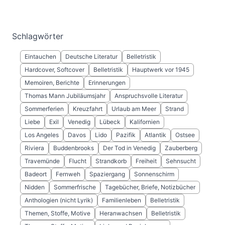
Schlagwörter
Eintauchen
Deutsche Literatur
Belletristik
Hardcover, Softcover
Belletristik
Hauptwerk vor 1945
Memoiren, Berichte
Erinnerungen
Thomas Mann Jubiläumsjahr
Anspruchsvolle Literatur
Sommerferien
Kreuzfahrt
Urlaub am Meer
Strand
Liebe
Exil
Venedig
Lübeck
Kalifornien
Los Angeles
Davos
Lido
Pazifik
Atlantik
Ostsee
Riviera
Buddenbrooks
Der Tod in Venedig
Zauberberg
Travemünde
Flucht
Strandkorb
Freiheit
Sehnsucht
Badeort
Fernweh
Spaziergang
Sonnenschirm
Nidden
Sommerfrische
Tagebücher, Briefe, Notizbücher
Anthologien (nicht Lyrik)
Familienleben
Belletristik
Themen, Stoffe, Motive
Heranwachsen
Belletristik