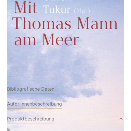
Zur Wunschliste hinzufügen
Von
Thomas Mann
Verlag: S. FISCHER
28.05.2025
Buch
256 Seiten
Hardcover
ISBN: 978-3-10397687-
8
Bibliografische Daten
Autor:innenbeschreibung
Produktbeschreibung