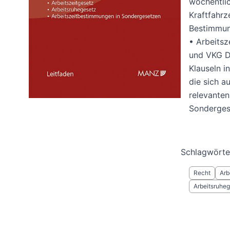
wöchentlic
Kraftfahr
Bestimmung
• Arbeits
und VKG De
Klauseln i
die sich a
relevante
Sonderges
Schlagwörte
Recht
Arb
Arbeitsruhe