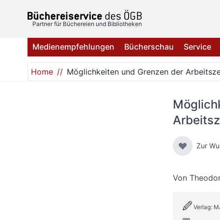
Direkt zum Inhalt
Partner für Büchereien und Bibliotheken
Medienempfehlungen
Bücherschau
Service
Home
Möglichkeiten und Grenzen der Arbeitsze
Möglich
Arbeitsz
Zur Wu
Von
Theodo
Verlag: 