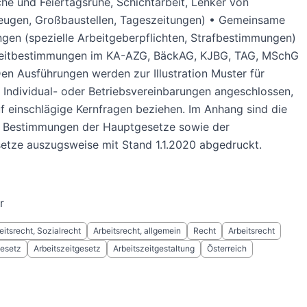
he und Feiertagsruhe, Schichtarbeit, Lenker von
zeugen, Großbaustellen, Tageszeitungen) • Gemeinsame
en (spezielle Arbeitgeberpflichten, Strafbestimmungen)
zeitbestimmungen im KA-AZG, BäckAG, KJBG, TAG, MSchG
n Ausführungen werden zur Illustration Muster für
n Individual- oder Betriebsvereinbarungen angeschlossen,
uf einschlägige Kernfragen beziehen. Im Anhang sind die
n Bestimmungen der Hauptgesetze sowie der
etze auszugsweise mit Stand 1.1.2020 abgedruckt.
r
eitsrecht, Sozialrecht
Arbeitsrecht, allgemein
Recht
Arbeitsrecht
gesetz
Arbeitszeitgesetz
Arbeitszeitgestaltung
Österreich