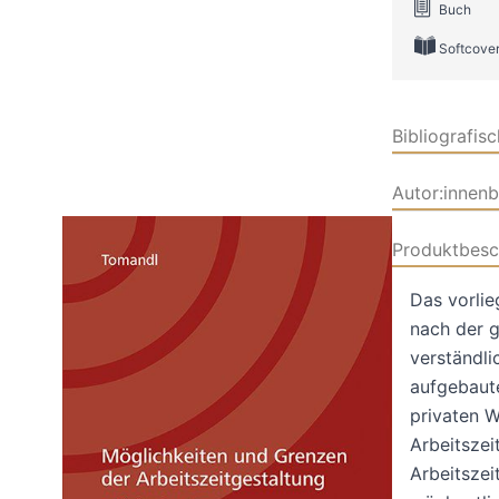
Buch
Softcove
Bibliografis
Autor:innen
Produktbesc
Das vorlie
nach der g
verständlic
aufgebaute
privaten W
Arbeitszei
Arbeitszei