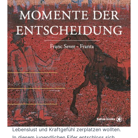
Verlag: bahoe books
01.10.2021
Buch
280 Seiten
gebunden
ISBN: 978-3-903290-
21-1
Bibliografische Daten
Autor:innenbeschreibung
Produktbeschreibung
Die Besatzung Sloweniens traf Franta und seine
Altersgenossen zu einem Zeitpunkt, wo sie vor
Lebenslust und Kraftgefühl zerplatzen wollten.
In diesem jugendlichen Eifer entschloss sich