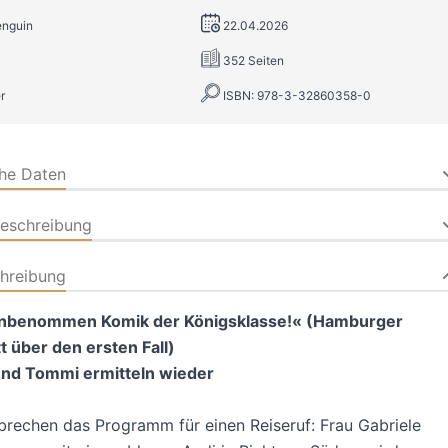
enguin
22.04.2026
352 Seiten
r
ISBN: 978-3-32860358-0
che Daten
beschreibung
hreibung
unbenommen Komik der Königsklasse!« (Hamburger
 über den ersten Fall)
und Tommi ermitteln wieder
brechen das Programm für einen Reiseruf: Frau Gabriele