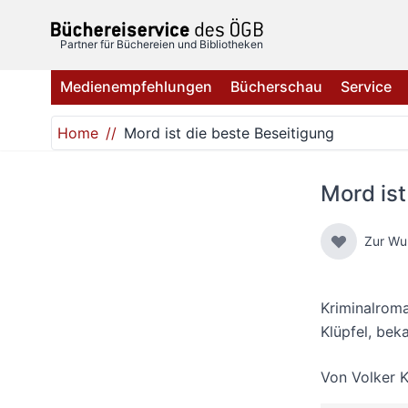
Direkt zum Inhalt
Partner für Büchereien und Bibliotheken
Medienempfehlungen
Bücherschau
Service
Home
Mord ist die beste Beseitigung
Mord ist
Zur Wu
Kriminalroma
Klüpfel, bek
Von
Volker K