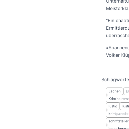
Unterhaltu
Meisterkla
"Ein chaot
Ermittlerd
überrasch
»Spannend,
Volker Klü
Schlagwörte
Lachen
E
Kriminalrom
lustig
lust
krimiparodie
schriftsteller
jonas jonass