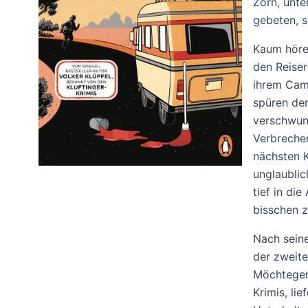
Zorn, unte
gebeten, s
Kaum höre
den Reiser
ihrem Camp
spüren den
verschwund
Verbrechen
nächsten K
unglaublic
tief in di
bisschen z
Nach seine
der zweite
Möchtegern
Krimis, li