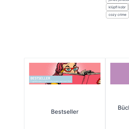
klüpfl kobr
cozy crime
Büc
Bestseller