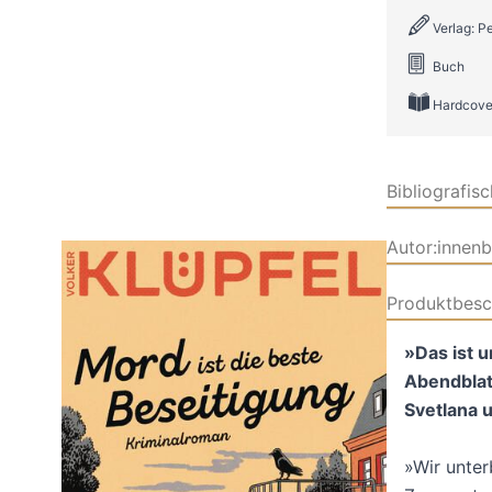
Verlag: P
Buch
Hardcove
Bibliografis
Autor:innen
Produktbesc
»Das ist 
Abendblatt
Svetlana 
»Wir unter