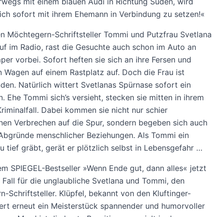
rwegs mit einem blauen Audi in Richtung Süden, wird
ich sofort mit ihrem Ehemann in Verbindung zu setzen!«
n Möchtegern-Schriftsteller Tommi und Putzfrau Svetlana
uf im Radio, rast die Gesuchte auch schon im Auto an
er vorbei. Sofort heften sie sich an ihre Fersen und
 Wagen auf einem Rastplatz auf. Doch die Frau ist
en. Natürlich wittert Svetlanas Spürnase sofort ein
. Ehe Tommi sich’s versieht, stecken sie mitten in ihrem
riminalfall. Dabei kommen sie nicht nur schier
hen Verbrechen auf die Spur, sondern begeben sich auch
e Abgründe menschlicher Beziehungen. Als Tommi ein
u tief gräbt, gerät er plötzlich selbst in Lebensgefahr …
m SPIEGEL-Bestseller »Wenn Ende gut, dann alles« jetzt
 Fall für die unglaubliche Svetlana und Tommi, den
-Schriftsteller. Klüpfel, bekannt von den Kluftinger-
efert erneut ein Meisterstück spannender und humorvoller