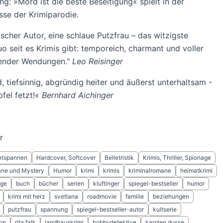
ng: »Mord ist die beste Beseitigung« spielt in der
sse der Krimiparodie.
ischer Autor, eine schlaue Putzfrau – das witzigste
uo seit es Krimis gibt: temporeich, charmant und voller
ender Wendungen."
Leo Reisinger
 tiefsinnig, abgründig heiter und äußerst unterhaltsam -
pfel fetzt!«
Bernhard Aichinger
r
ntspannen
Hardcover, Softcover
Belletristik
Krimis, Thriller, Spionage
ane und Mystery
Humor
krimi
krimis
kriminalromane
heimatkrimi
ige
buch
bücher
serien
kluftinger
spiegel-bestseller
humor
krimi mit herz
svetlana
roadmovie
familie
beziehungen
putzfrau
spannung
spiegel-bestseller-autor
kultserie
on
rita falk
landhauskrimi
hobbydetektive
karsten dusse