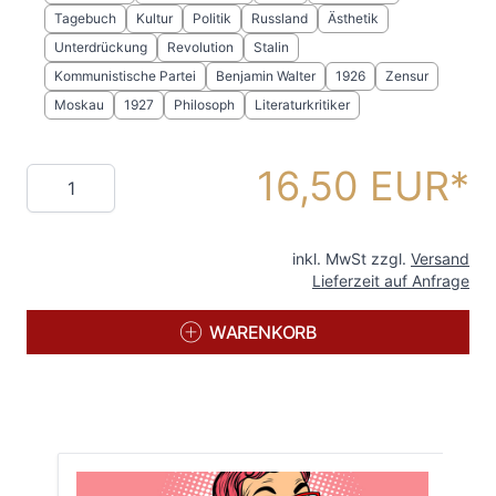
Tagebuch
Kultur
Politik
Russland
Ästhetik
Unterdrückung
Revolution
Stalin
Kommunistische Partei
Benjamin Walter
1926
Zensur
Moskau
1927
Philosoph
Literaturkritiker
16,50 EUR
Menge
inkl. MwSt zzgl.
Versand
Lieferzeit auf Anfrage
WARENKORB