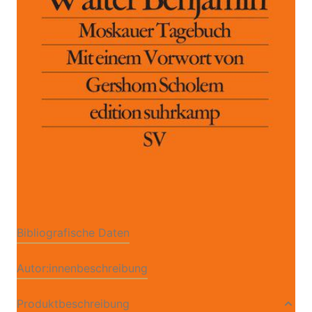
Zur Wunschliste hinzufügen
Von
Walter Benjamin
Verlag: Suhrkamp
06.05.1980
Buch
220 Seiten
kartoniert
ISBN: 978-3-518-
11020-1
Leseprobe_Moskauer_Tagebuch
Bibliografische Daten
Autor:innenbeschreibung
Produktbeschreibung