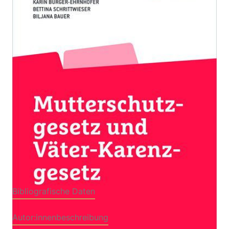
Karenzgesetz
Zur Wunschliste hinzufügen
Von
Karin Burger-Ehrnhofer
,
Bettina Schrittwieser
,
Biljana Bauer
Verlag: ÖGB Verlag
28.02.2020
Buch
788 Seiten
Softcover
ISBN: 978-3-
99046435-9
Bibliografische Daten
Autor:innenbeschreibung