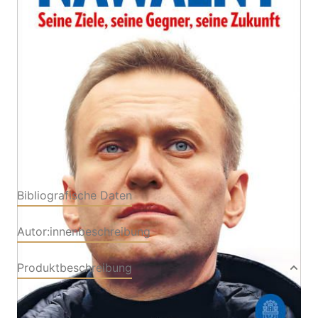
Von
Jan Matti Dollbaum
,
Morvan Lallouet
,
Ben Noble
Verlag: Hoffmann und
03.09.2022
Campe
Buch
320 Seiten
Softcover
ISBN: 978-3-
45501441-9
Bibliografische Daten
Autor:innenbeschreibung
Produktbeschreibung
Alexej Nawalny war ein Phänomen. In der langen