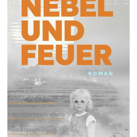
Roman
Von
Katja Riemann
Verlag: S. FISCHER
23.04.2025
Buch
304 Seiten
Hardcover
ISBN: 978-3-10397589-
5
Bibliografische Daten
Autor:innenbeschreibung
Produktbeschreibung