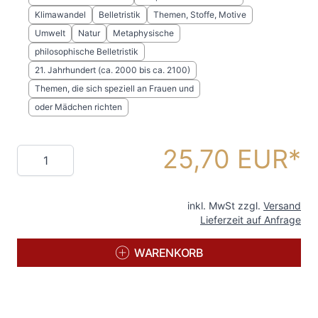
Klimawandel
Belletristik
Themen, Stoffe, Motive
Umwelt
Natur
Metaphysische
philosophische Belletristik
21. Jahrhundert (ca. 2000 bis ca. 2100)
Themen, die sich speziell an Frauen und
oder Mädchen richten
25,70 EUR
Menge
inkl. MwSt zzgl.
Versand
Lieferzeit auf Anfrage
WARENKORB