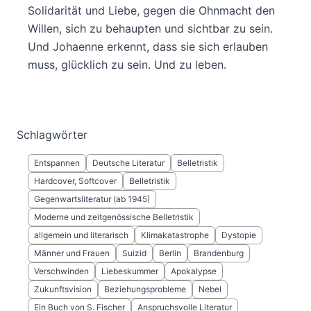
Solidarität und Liebe, gegen die Ohnmacht den
Willen, sich zu behaupten und sichtbar zu sein.
Und Johaenne erkennt, dass sie sich erlauben
muss, glücklich zu sein. Und zu leben.
Schlagwörter
Entspannen
Deutsche Literatur
Belletristik
Hardcover, Softcover
Belletristik
Gegenwartsliteratur (ab 1945)
Moderne und zeitgenössische Belletristik
allgemein und literarisch
Klimakatastrophe
Dystopie
Männer und Frauen
Suizid
Berlin
Brandenburg
Verschwinden
Liebeskummer
Apokalypse
Zukunftsvision
Beziehungsprobleme
Nebel
Ein Buch von S. Fischer
Anspruchsvolle Literatur