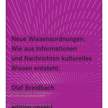
Zur Wunschliste hinzufügen
Wie aus Informationen und Nachrichten kulturelles
Wissen entsteht
Von
Breidbach Olaf
Verlag: Suhrkamp
22.09.2008
Buch
182 Seiten
kartoniert
ISBN: 978-3-518-
26010-4
Bibliografische Daten
Autor:innenbeschreibung