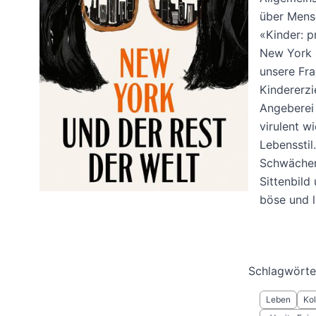
über Mens
«Kinder: p
New York 
unsere Fra
Kindererzi
Angeberei 
virulent wi
Lebensstil
Schwächen
Sittenbild 
böse und l
Schlagwörte
Leben
Ko