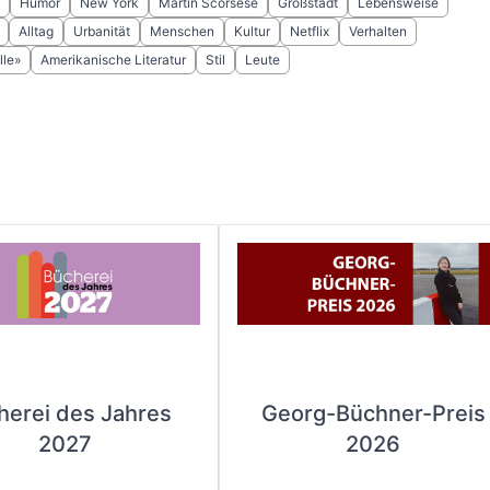
Humor
New York
Martin Scorsese
Großstadt
Lebensweise
Alltag
Urbanität
Menschen
Kultur
Netflix
Verhalten
le»
Amerikanische Literatur
Stil
Leute
herei des Jahres
Georg-Büchner-Preis
2027
2026