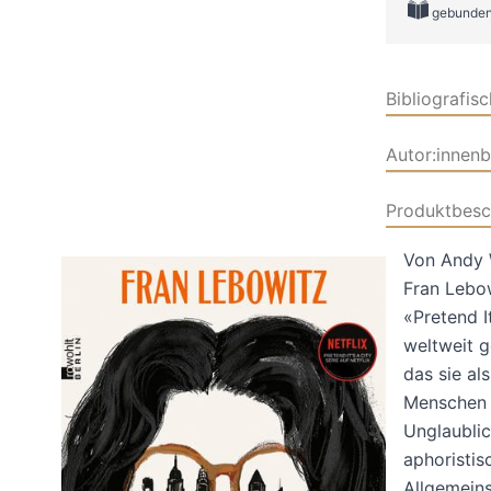
gebunde
Bibliografis
Autor:innen
Produktbesc
Von Andy W
Fran Lebow
«Pretend I
weltweit g
das sie a
Menschen u
Unglaublic
aphoristis
Allgemeins