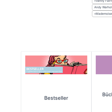
«Vanity Fair»
Andy Warhol
«Mademoisel
Büc
Bestseller