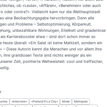
chliches, ob «Leute», «Affären», «Benehmen» oder auch
ro oder contra?». Vielleicht kann nur die Welthauptstadt
so eine Beobachtungsgabe hervorbringen. Denn alle
gen und Probleme – Selbstoptimierung, Körperkult,
ehung, unbezahlbare Wohnungen, Eitelkeit und gnadenlose
als Karrierebooster etwa – sind dort schon immer so
e heute überall: «Ein Salat ist keine Mahlzeit, sondern ein
.» – Diese Autorin kennt die Menschen und vor allem ihre
, ihre grandiosen Texte sind nichts weniger als ein
unserer Zeit, pointierte Weltweisheit: cool und treffsicher,
ustig.
r
lumne
«Interview»
«Pretend It's a City»
Mode
Metropole