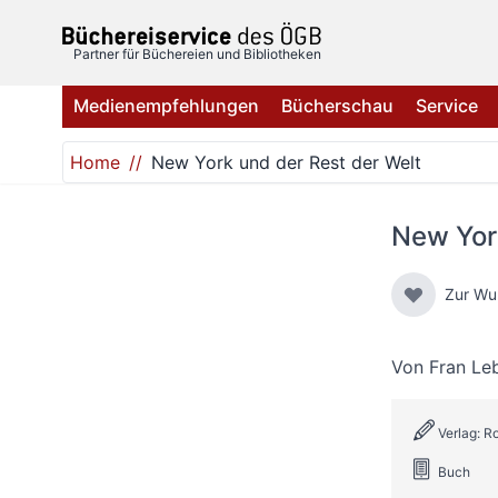
Direkt zum Inhalt
Partner für Büchereien und Bibliotheken
Medienempfehlungen
Bücherschau
Service
Home
New York und der Rest der Welt
New York
Zur Wu
Von
Fran Le
Verlag: R
Buch