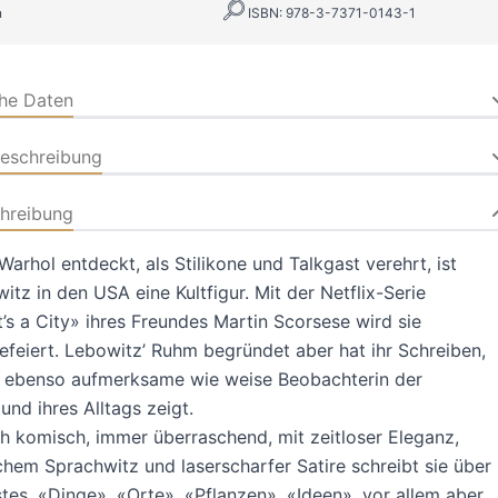
n
ISBN: 978-3-7371-0143-1
che Daten
beschreibung
hreibung
arhol entdeckt, als Stilikone und Talkgast verehrt, ist
itz in den USA eine Kultfigur. Mit der Netflix-Serie
t’s a City» ihres Freundes Martin Scorsese wird sie
efeiert. Lebowitz’ Ruhm begründet aber hat ihr Schreiben,
ls ebenso aufmerksame wie weise Beobachterin der
nd ihres Alltags zeigt.
h komisch, immer überraschend, mit zeitloser Eleganz,
chem Sprachwitz und laserscharfer Satire schreibt sie über
tes, «Dinge», «Orte», «Pflanzen», «Ideen», vor allem aber