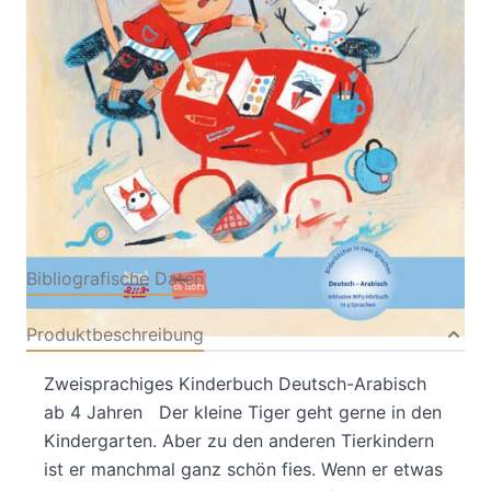
Von
Carol Roth
Verlag: Hueber Verlag
17.08.2023
Buch
28 Seiten
Hardcover
ISBN: 978-3-19549602-
5
Bibliografische Daten
Produktbeschreibung
Zweisprachiges Kinderbuch Deutsch-Arabisch
ab 4 Jahren Der kleine Tiger geht gerne in den
Kindergarten. Aber zu den anderen Tierkindern
ist er manchmal ganz schön fies. Wenn er etwas