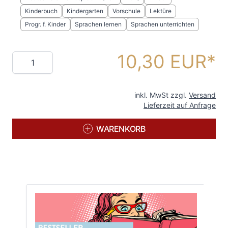
Kinderbuch
Kindergarten
Vorschule
Lektüre
Progr. f. Kinder
Sprachen lernen
Sprachen unterrichten
10,30 EUR
Menge
inkl. MwSt zzgl.
Versand
Lieferzeit auf Anfrage
WARENKORB