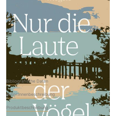
Zur Wunschliste hinzufügen
Von
Ursula Wiegele
Verlag: Otto Müller
24.02.2026
Verlag GmbH
Buch
164 Seiten
Hardcover
ISBN: 978-3-70131341-
9
Bibliografische Daten
Autor:innenbeschreibung
Produktbeschreibung