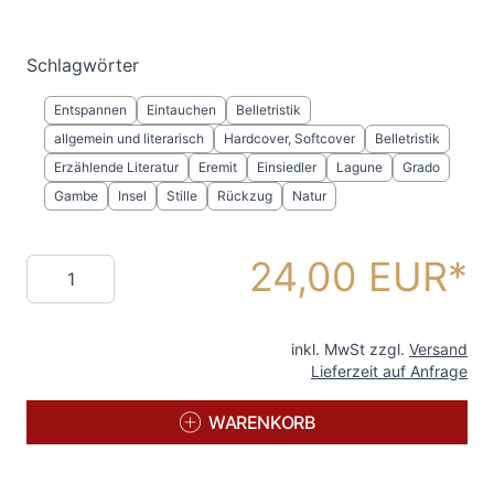
Schlagwörter
Entspannen
Eintauchen
Belletristik
allgemein und literarisch
Hardcover, Softcover
Belletristik
Erzählende Literatur
Eremit
Einsiedler
Lagune
Grado
Gambe
Insel
Stille
Rückzug
Natur
24,00 EUR
Menge
inkl. MwSt zzgl.
Versand
Lieferzeit auf Anfrage
WARENKORB