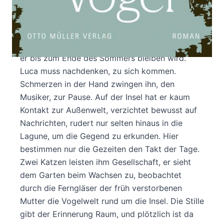
Eine Insel in der Lagune. Ein kleines Haus mit
hellblauen Läden. Eine Weinlaube, Gemüsebeete,
bald auch ein Stück Rasen. Der alte Fischer
Matteo bringt Luca im Frühjahr auf die Insel, wo
er bis zum Ende des Sommers bleiben wird.
Luca muss nachdenken, zu sich kommen.
Schmerzen in der Hand zwingen ihn, den
Musiker, zur Pause. Auf der Insel hat er kaum
Kontakt zur Außenwelt, verzichtet bewusst auf
Nachrichten, rudert nur selten hinaus in die
Lagune, um die Gegend zu erkunden. Hier
bestimmen nur die Gezeiten den Takt der Tage.
Zwei Katzen leisten ihm Gesellschaft, er sieht
dem Garten beim Wachsen zu, beobachtet
durch die Ferngläser der früh verstorbenen
Mutter die Vogelwelt rund um die Insel. Die Stille
gibt der Erinnerung Raum, und plötzlich ist da