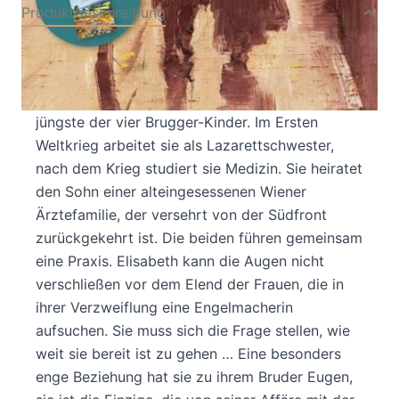
Produktbeschreibung
Der neue große Roman von Judith W. Taschler,
die es „versteht, den Leser zu fesseln.“
Sebastian Fasthuber, Falter Elisabeth ist das
jüngste der vier Brugger-Kinder. Im Ersten
Weltkrieg arbeitet sie als Lazarettschwester,
nach dem Krieg studiert sie Medizin. Sie heiratet
den Sohn einer alteingesessenen Wiener
Ärztefamilie, der versehrt von der Südfront
zurückgekehrt ist. Die beiden führen gemeinsam
eine Praxis. Elisabeth kann die Augen nicht
verschließen vor dem Elend der Frauen, die in
ihrer Verzweiflung eine Engelmacherin
aufsuchen. Sie muss sich die Frage stellen, wie
weit sie bereit ist zu gehen … Eine besonders
enge Beziehung hat sie zu ihrem Bruder Eugen,