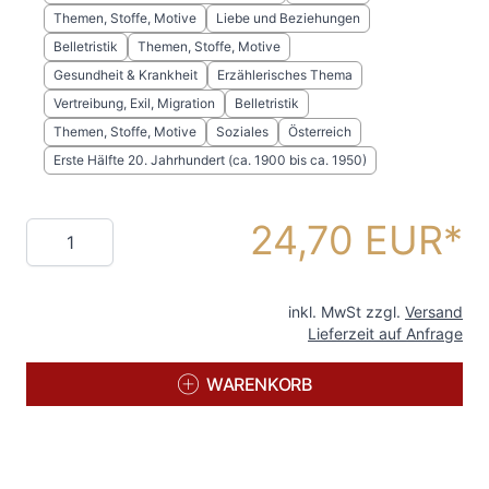
Themen, Stoffe, Motive
Liebe und Beziehungen
Belletristik
Themen, Stoffe, Motive
Gesundheit & Krankheit
Erzählerisches Thema
Vertreibung, Exil, Migration
Belletristik
Themen, Stoffe, Motive
Soziales
Österreich
Erste Hälfte 20. Jahrhundert (ca. 1900 bis ca. 1950)
24,70 EUR
Menge
inkl. MwSt zzgl.
Versand
Lieferzeit auf Anfrage
WARENKORB