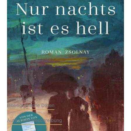
Zur Wunschliste hinzufügen
Roman
Von
Judith W. Taschler
Verlag: Zsolnay, Paul
19.08.2024
Buch
320 Seiten
Hardcover
ISBN: 978-3-
55207507-8
Bibliografische Daten
Autor:innenbeschreibung