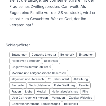
sie ist die Einzige, die von seiner Affäre mit der
Frau seines Zwillingsbruders Carl weiß. Als
Eugen eine Familie vor der SS versteckt, wird er
selbst zum Gesuchten. War es Carl, der ihn
verraten hat?
Schlagwörter
Entspannen
Deutsche Literatur
Belletristik
Eintauchen
Hardcover, Softcover
Belletristik
Gegenwartsliteratur (ab 1945)
Moderne und zeitgenössische Belletristik
allgemein und literarisch
20. Jahrhundert
Abtreibung
Bestseller
Deutschlehrerin
Erster Weltkrieg
Familie
Frauen
Liebe
Medizin
Nationalsozialismus
Pille
Über Carl reden wir morgen
Vertrauen
Zweiter Weltkrieg
Generationenromane, Familiensagas
Belletristik