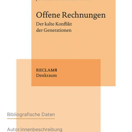
Zur Wunschliste hinzufügen
Der kalte Konflikt der Generationen
Von
Johannes Müller-Salo
Verlag: Reclam, Philipp
18.03.2022
Buch
175 Seiten
Klappenbroschur
ISBN: 978-3-15-
011400-1
Inhaltsverzeichnis
Bibliografische Daten
Autor:innenbeschreibung