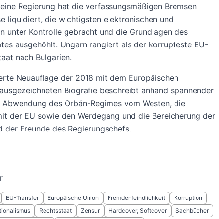
 Seine Regierung hat die verfassungsmäßigen Bremsen
se liquidiert, die wichtigsten elektronischen und
n unter Kontrolle gebracht und die Grundlagen des
tes ausgehöhlt. Ungarn rangiert als der korrupteste EU-
taat nach Bulgarien.
terte Neuauflage der 2018 mit dem Europäischen
 ausgezeichneten Biografie beschreibt anhand spannender
ie Abwendung des Orbán-Regimes vom Westen, die
mit der EU sowie den Werdegang und die Bereicherung der
d der Freunde des Regierungschefs.
r
EU-Transfer
Europäische Union
Fremdenfeindlichkeit
Korruption
tionalismus
Rechtsstaat
Zensur
Hardcover, Softcover
Sachbücher