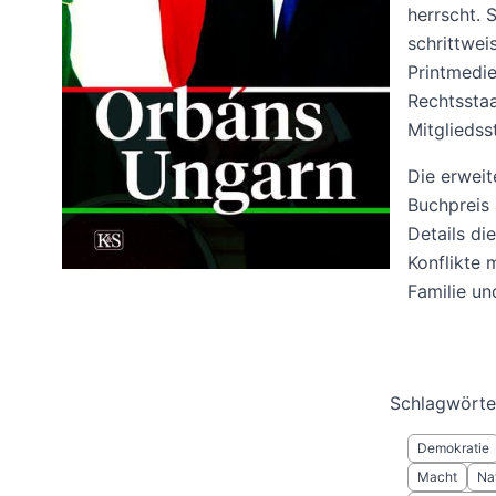
herrscht.
schrittwei
Printmedie
Rechtsstaa
Mitgliedss
Die erwei
Buchpreis
Details d
Konflikte 
Familie un
Schlagwörte
Demokratie
Macht
Na