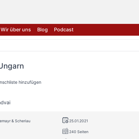
Wir über uns
Blog
Podcast
Ungarn
nschliste hinzufügen
ndvai
remayr & Scheriau
25.01.2021
240 Seiten