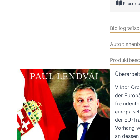
Paperbac
Bibliografis
Autor:innen
Produktbesc
Überarbeit
Viktor Orbá
der Europä
fremdenfei
europäisch
der EU-Tra
Vorhang wu
an dessen