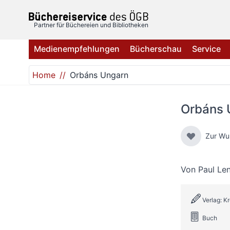
Direkt zum Inhalt
Partner für Büchereien und Bibliotheken
Medienempfehlungen
Bücherschau
Service
Home
Orbáns Ungarn
Orbáns 
Zur Wu
Von
Paul Le
Verlag: K
Buch