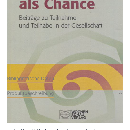
Beiträge zu Teilnahme und Teilhabe in der
Gesellschaft
Verlag: Wochenschau,
01.01.2004
Schwalbach
Antiquarisches Buch
215 Seiten
Paperback
ISBN: ANTIDIV005
Bibliografische Daten
Produktbeschreibung
altersbedingter, guter Zustand
ISBN 3-89974-106-4