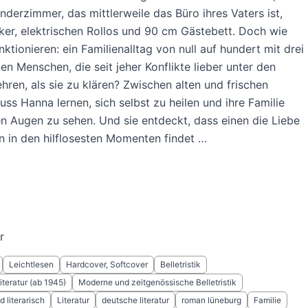
Kinderzimmer, das mittlerweile das Büro ihres Vaters ist,
er, elektrischen Rollos und 90 cm Gästebett. Doch wie
nktionieren: ein Familienalltag von null auf hundert mit drei
n Menschen, die seit jeher Konflikte lieber unter den
hren, als sie zu klären? Zwischen alten und frischen
s Hanna lernen, sich selbst zu heilen und ihre Familie
n Augen zu sehen. Und sie entdeckt, dass einen die Liebe
n in den hilflosesten Momenten findet …
r
Leichtlesen
Hardcover, Softcover
Belletristik
teratur (ab 1945)
Moderne und zeitgenössische Belletristik
 literarisch
Literatur
deutsche literatur
roman lüneburg
Familie