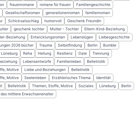
ion
frauenromane
romane für frauen
Familiengeschichte
Gesellschaftsroman
generationenroman
familienroman
ur
Schicksalsschlag
humorvoll
Geschenk Freundin
tter
geschenk tochter
Mutter - Tochter
Eltern-Kind-Beziehung
ter-Beziehung
Entwicklungsroman
Lebenslügen
Liebesgeschichte
ungen 2026 bücher
Trauma
Selbstfindung
Berlin
Bumble
Lüneburg
Reha
Heilung
Resilienz
Date
Trennung
beziehung
Lebensentwürfe
Familienleben
Belletristik
ffe, Motive
Liebe und Beziehungen
Belletristik
ffe, Motive
Seelenleben
Erzählerisches Thema
Identität
it
Belletristik
Themen, Stoffe, Motive
Soziales
Lüneburg
Berlin
 das mittlere Erwachsenenalter