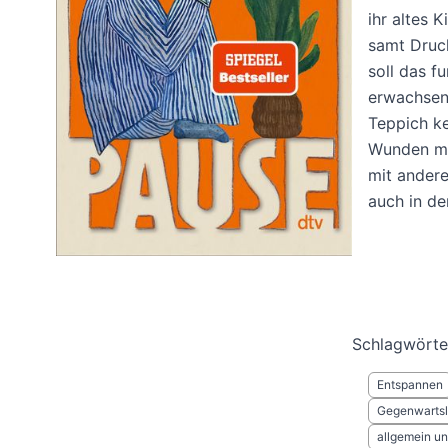
ihr altes 
samt Druck
soll das fu
erwachsene
Teppich ke
Wunden mus
mit andere
auch in de
Schlagwörte
Entspannen
Gegenwartsli
allgemein und