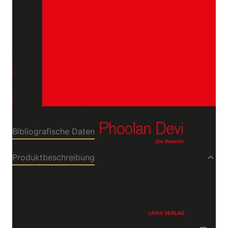
Von
Michaela Karl
,
Hilmar König
Verlag: LAIKA
01.11.2012
Buch
176 Seiten
gebunden
ISBN: 978-3-942281-
83-6
Bibliografische Daten
Produktbeschreibung
Die indische Sozialrebellin Phoolan Devi wurde
am 10. August 1963 in einem kleinen Dorf im
Bundesstaat Uttar Pradesh geboren. Ihr Name
bedeutet im Dialekt ihrer Kaste „Die Blume“. Im